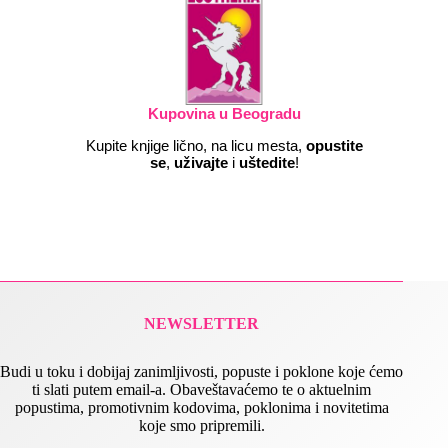
Kupovina u Beogradu
Kupite knjige lično, na licu mesta,
opustite
se
,
uživajte
i
uštedite
!
NEWSLETTER
Budi u toku i dobijaj zanimljivosti, popuste i poklone koje ćemo
ti slati putem email-a. Obaveštavaćemo te o aktuelnim
popustima, promotivnim kodovima, poklonima i novitetima
koje smo pripremili.