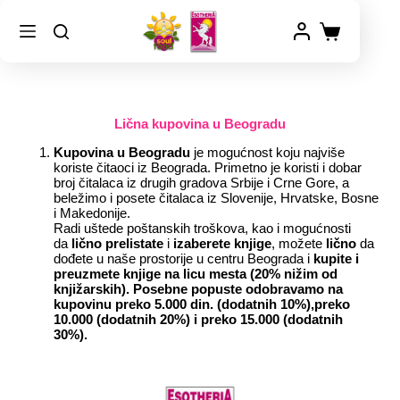
Lična kupovina u Beogradu
Kupovina u Beogradu
je mogućnost koju najviše
koriste čitaoci iz Beograda. Primetno je koristi i dobar
broj čitalaca iz drugih gradova Srbije i Crne Gore, a
beležimo i posete čitalaca iz Slovenije, Hrvatske, Bosne
i Makedonije.
Radi uštede poštanskih troškova, kao i mogućnosti
da
lično prelistate
i
izaberete knjige
, možete
lično
da
dođete u naše prostorije u centru Beograda i
kupite i
preuzmete knjige na licu mesta (20% nižim od
knjižarskih). Posebne popuste odobravamo na
kupovinu preko 5.000 din. (dodatnih 10%),preko
10.000 (dodatnih 20%) i preko 15.000 (dodatnih
30%).