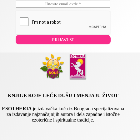
E
*
m
E
a
m
i
a
l
i
*
l
E
PRIJAVI SE
m
a
i
l
KNJIGE KOJE LEČE DUŠU I MENJAJU ŽIVOT
ESOTHERIA
je izdavačka kuća iz Beograda specijalizovana
za izdavanje najznačajnijih autora i dela zapadne i istočne
ezoterične i spiritualne tradicije.