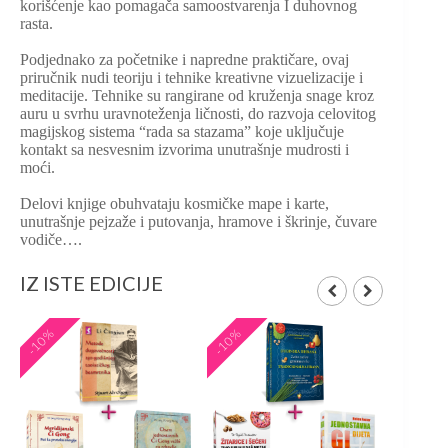
korišćenje kao pomagača samoostvarenja I duhovnog
rasta.
Podjednako za početnike i napredne praktičare, ovaj
priručnik nudi teoriju i tehnike kreativne vizuelizacije i
meditacije. Tehnike su rangirane od kruženja snage kroz
auru u svrhu uravnoteženja ličnosti, do razvoja celovitog
magijskog sistema “rada sa stazama” koje uključuje
kontakt sa nesvesnim izvorima unutrašnje mudrosti i
moći.
Delovi knjige obuhvataju kosmičke mape i karte,
unutrašnje pejzaže i putovanja, hramove i škrinje, čuvare
vodiče….
IZ ISTE EDICIJE
-10%
-10%
-10%