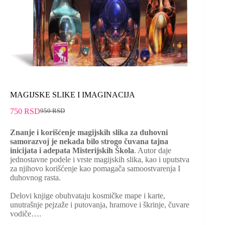
MAGIJSKE SLIKE I IMAGINACIJA
750
RSD
950
RSD
Znanje i korišćenje magijskih slika za duhovni
samorazvoj je nekada bilo strogo čuvana tajna
inicijata i adepata Misterijskih Škola
. Autor daje
jednostavne podele i vrste magijskih slika, kao i uputstva
za njihovo korišćenje kao pomagača samoostvarenja I
duhovnog rasta.
Delovi knjige obuhvataju kosmičke mape i karte,
unutrašnje pejzaže i putovanja, hramove i škrinje, čuvare
vodiče….