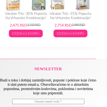
ta
Idealan Trio -30% Popusta
Idealan Trio -35% Popusta
Idealan
!
Na Vrhunske Kombinacije!
Na Vrhunske Kombinacije!
Na Vrhu
2,475
RSD
2,754
RSD
2,41
3,550
RSD
3,980
RSD
DODAJ U KORPU
DODAJ U KORPU
DO
NEWSLETTER
Budi u toku i dobijaj zanimljivosti, popuste i poklone koje ćemo
ti slati putem email-a. Obaveštavaćemo te o aktuelnim
popustima, promotivnim kodovima, poklonima i novitetima
koje smo pripremili.
E
*
m
E