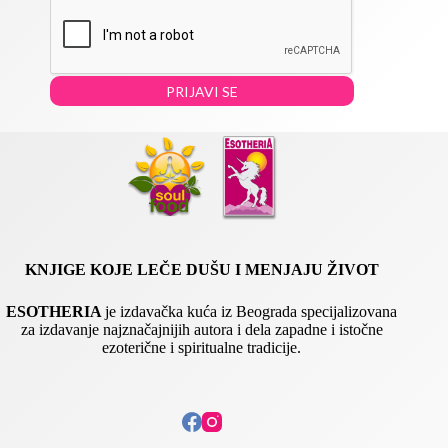
a
m
i
a
l
i
*
l
E
PRIJAVI SE
m
a
i
l
KNJIGE KOJE LEČE DUŠU I MENJAJU ŽIVOT
ESOTHERIA
je izdavačka kuća iz Beograda specijalizovana
za izdavanje najznačajnijih autora i dela zapadne i istočne
ezoterične i spiritualne tradicije.