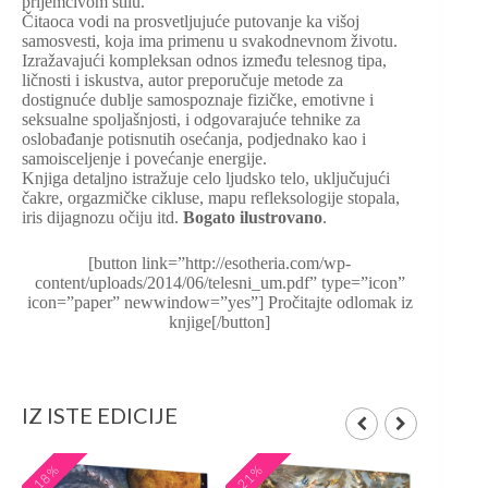
prijemčivom stilu.
Čitaoca vodi na prosvetljujuće putovanje ka višoj
samosvesti, koja ima primenu u svakodnevnom životu.
Izražavajući kompleksan odnos između telesnog tipa,
ličnosti i iskustva, autor preporučuje metode za
dostignuće dublje samospoznaje fizičke, emotivne i
seksualne spoljašnjosti, i odgovarajuće tehnike za
oslobađanje potisnutih osećanja, podjednako kao i
samoisceljenje i povećanje energije.
Knjiga detaljno istražuje celo ljudsko telo, uključujući
čakre, orgazmičke cikluse, mapu refleksologije stopala,
iris dijagnozu očiju itd.
Bogato ilustrovano
.
[button link=”http://esotheria.com/wp-
content/uploads/2014/06/telesni_um.pdf” type=”icon”
icon=”paper” newwindow=”yes”] Pročitajte odlomak iz
knjige[/button]
IZ ISTE EDICIJE
-18%
-21%
-17%