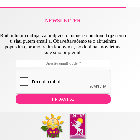
NEWSLETTER
Budi u toku i dobijaj zanimljivosti, popuste i poklone koje ćemo
ti slati putem email-a. Obaveštavaćemo te o aktuelnim
popustima, promotivnim kodovima, poklonima i novitetima
koje smo pripremili.
E
*
m
E
a
m
i
a
l
i
*
l
*
PRIJAVI SE