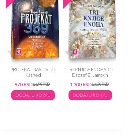
.
PROJEKAT 369, Dejvid
TRI KNJIGE ENOHA, Dr
PROP
Kasneci
Dzozef B. Lampkin
KROZ 
– Isk
970
RSD
1,300
RSD
1,190
RSD
1,650
RSD
Skoko
DODAJ U KORPU
DODAJ U KORPU
1,00
DO