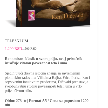
TELESNI UM
1,200
RSD
1,500
RSD
Renomirani klasik u svom polju, ovaj priručnik
istražuje vitalnu povezanost tela i uma
Sjedinjujući drevna istočna znanja sa savremenim
pionirskim radovima Vilhelma Rajha, Frica Perlsa, kao i
sopstvenim intuitivnim prodorima, Dičtvald predstavlja
sveobuhvatnu studiju povezanosti tela i uma u vrlo
prijemčivom stilu.
Obim
: 278 str |
Format A5 /
Cena sa popustom 1200
din