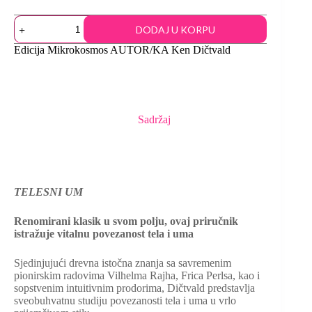
DODAJ U KORPU
Edicija
Mikrokosmos
AUTOR/KA
Ken Dičtvald
Sadržaj
TELESNI UM
Renomirani klasik u svom polju, ovaj priručnik
istražuje vitalnu povezanost tela i uma
Sjedinjujući drevna istočna znanja sa savremenim
pionirskim radovima Vilhelma Rajha, Frica Perlsa, kao i
sopstvenim intuitivnim prodorima, Dičtvald predstavlja
sveobuhvatnu studiju povezanosti tela i uma u vrlo