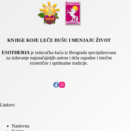
KNJIGE KOJE LEČE DUŠU I MENJAJU ŽIVOT
ESOTHERIA
je izdavačka kuća iz Beograda specijalizovana
za izdavanje najznačajnijih autora i dela zapadne i istočne
ezoterične i spiritualne tradicije.
Linkovi
Naslovna