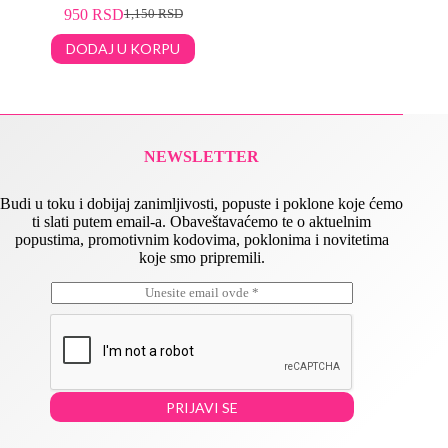
950
RSD
1,150
RSD
DODAJ U KORPU
NEWSLETTER
Budi u toku i dobijaj zanimljivosti, popuste i poklone koje ćemo
ti slati putem email-a. Obaveštavaćemo te o aktuelnim
popustima, promotivnim kodovima, poklonima i novitetima
koje smo pripremili.
E
*
m
*
a
E
i
m
l
a
*
i
l
PRIJAVI SE