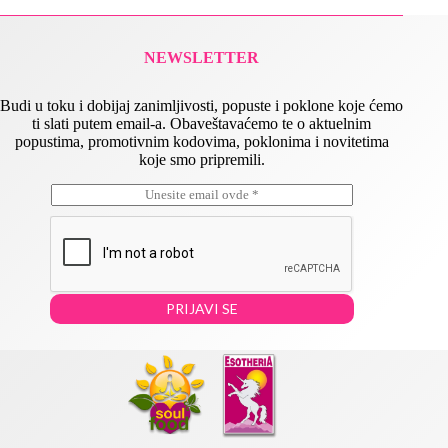
NEWSLETTER
Budi u toku i dobijaj zanimljivosti, popuste i poklone koje ćemo
ti slati putem email-a. Obaveštavaćemo te o aktuelnim
popustima, promotivnim kodovima, poklonima i novitetima
koje smo pripremili.
E
E
m
m
a
a
i
i
l
l
*
E
m
PRIJAVI SE
a
i
l
E
m
a
i
l