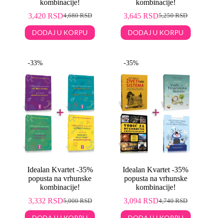
kombinacije!
kombinacije!
3,420
RSD
3,645
RSD
4,680
RSD
5,250
RSD
DODAJ U KORPU
DODAJ U KORPU
-33%
-35%
Idealan Kvartet -35%
Idealan Kvartet -35%
popusta na vrhunske
popusta na vrhunske
kombinacije!
kombinacije!
3,332
RSD
3,094
RSD
5,000
RSD
4,740
RSD
DODAJ U KORPU
DODAJ U KORPU