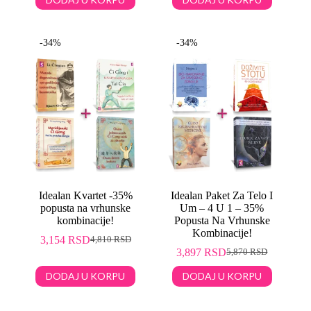
-34%
-34%
Idealan Kvartet -35%
Idealan Paket Za Telo I
popusta na vrhunske
Um – 4 U 1 – 35%
kombinacije!
Popusta Na Vrhunske
Kombinacije!
3,154
RSD
4,810
RSD
3,897
RSD
5,870
RSD
DODAJ U KORPU
DODAJ U KORPU