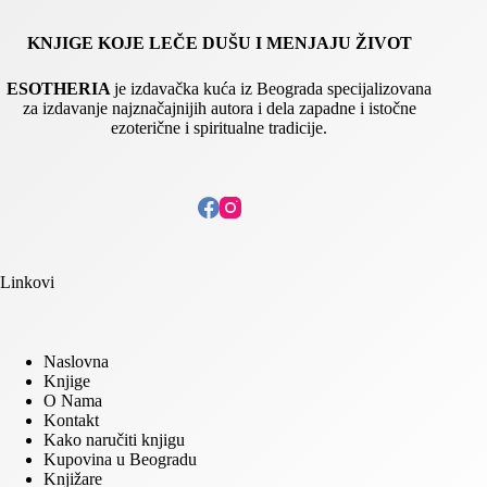
KNJIGE KOJE LEČE DUŠU I MENJAJU ŽIVOT
ESOTHERIA
je izdavačka kuća iz Beograda specijalizovana
za izdavanje najznačajnijih autora i dela zapadne i istočne
ezoterične i spiritualne tradicije.
Linkovi
Naslovna
Knjige
O Nama
Kontakt
Kako naručiti knjigu
Kupovina u Beogradu
Knjižare