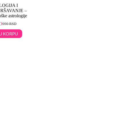
OGIJA I
RŠAVANJE –
ške astrologije
D
990
RSD
U KORPU