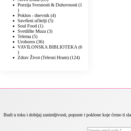
Poezija Svesnosti & Duhovnosti
1
Poklon - dnevnik
4
Savršeni učitelji
5
Soul Food
1
Svetilište Muza
3
Telema
5
Uroboros
36
VAVILONSKA BIBLIOTEKA
6
Zdrav Život (Telesni Hram)
124
Budi u toku i dobijaj zanimljivosti, popuste i poklone koje ćemo ti
E
E