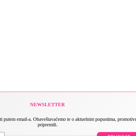
NEWSLETTER
 slati putem email-a. Obaveštavaćemo te o aktuelnim popustima, promot
pripremili.