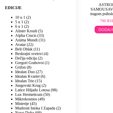
ASTROL
EDICIJE
SAMOUSAV
tragom psiholo
10 u 1
2
790
RS
5 u 1
2
6 u 1
2
DODAJ 
Alister Krouli
5
Alpha Crucis
33
Anima Mundi
31
Avatar
22
Beli Oblak
11
Beskrajni svetovi
4
Dečija edicija
2
Gregori Grabovoi
1
Grifon
8
Idealan Duo
27
Idealan Kvartet
6
Idealan Trio
15
Jungovski Krug
2
Latice Hiljadu Lotosa
98
Lux Hermeticum
50
Mikrokosmos
49
Misterije
45
Mudrosti Istoka I Zapada
2
Novo Doba
69