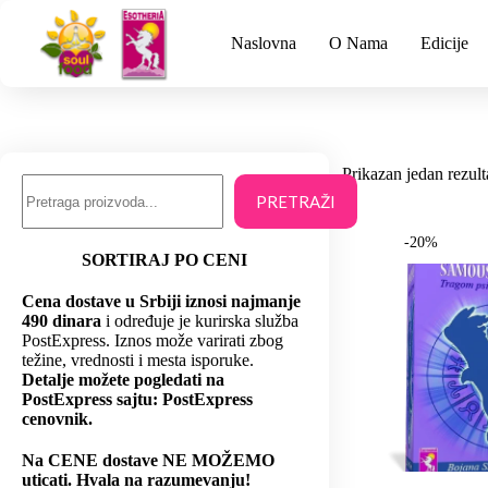
Naslovna
O Nama
Edicije
Prikazan jedan rezult
PRETRAŽI
-20%
SORTIRAJ PO CENI
Cena dostave u Srbiji iznosi najmanje
490 dinara
i određuje je kurirska služba
PostExpress. Iznos može varirati zbog
težine, vrednosti i mesta isporuke.
Detalje možete pogledati na
PostExpress sajtu: PostExpress
cenovnik.
Na CENE dostave NE MOŽEMO
uticati. Hvala na razumevanju!