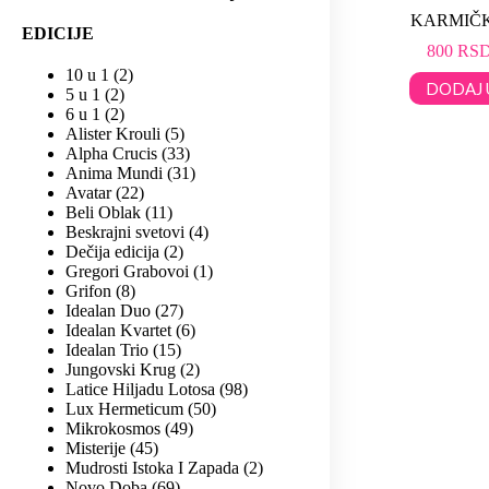
KARMIČK
EDICIJE
800
RS
10 u 1
2
DODAJ 
5 u 1
2
6 u 1
2
Alister Krouli
5
Alpha Crucis
33
Anima Mundi
31
Avatar
22
Beli Oblak
11
Beskrajni svetovi
4
Dečija edicija
2
Gregori Grabovoi
1
Grifon
8
Idealan Duo
27
Idealan Kvartet
6
Idealan Trio
15
Jungovski Krug
2
Latice Hiljadu Lotosa
98
Lux Hermeticum
50
Mikrokosmos
49
Misterije
45
Mudrosti Istoka I Zapada
2
Novo Doba
69