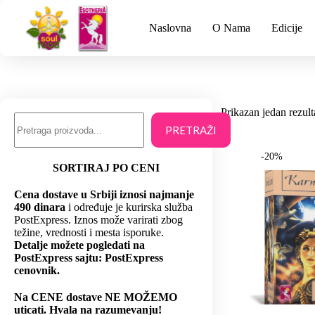
Naslovna
O Nama
Edicije
Prikazan jedan rezult
PRETRAŽI
-20%
SORTIRAJ PO CENI
Cena dostave u Srbiji iznosi najmanje
490 dinara
i određuje je kurirska služba
PostExpress. Iznos može varirati zbog
težine, vrednosti i mesta isporuke.
Detalje možete pogledati na
PostExpress sajtu: PostExpress
cenovnik.
Na CENE dostave NE MOŽEMO
uticati. Hvala na razumevanju!