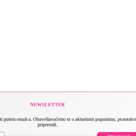
NEWSLETTER
 slati putem email-a. Obaveštavaćemo te o aktuelnim popustima, promot
pripremili.