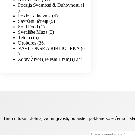
Poezija Svesnosti & Duhovnosti
1
Poklon - dnevnik
4
Savršeni učitelji
5
Soul Food
1
Svetilište Muza
3
Telema
5
Uroboros
36
VAVILONSKA BIBLIOTEKA
6
Zdrav Život (Telesni Hram)
124
Budi u toku i dobijaj zanimljivosti, popuste i poklone koje ćemo ti
E
*