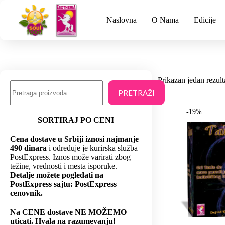
Naslovna
O Nama
Edicije
Prikazan jedan rezult
PRETRAŽI
-19%
SORTIRAJ PO CENI
Cena dostave u Srbiji iznosi najmanje
490 dinara
i određuje je kurirska služba
PostExpress. Iznos može varirati zbog
težine, vrednosti i mesta isporuke.
Detalje možete pogledati na
PostExpress sajtu: PostExpress
cenovnik.
Na CENE dostave NE MOŽEMO
uticati. Hvala na razumevanju!