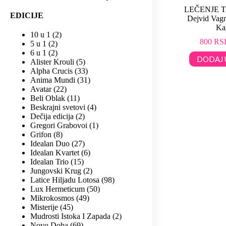
LEČENJE 
EDICIJE
Dejvid Vagn
Ka
10 u 1
2
800
RS
5 u 1
2
6 u 1
2
DODAJ 
Alister Krouli
5
Alpha Crucis
33
Anima Mundi
31
Avatar
22
Beli Oblak
11
Beskrajni svetovi
4
Dečija edicija
2
Gregori Grabovoi
1
Grifon
8
Idealan Duo
27
Idealan Kvartet
6
Idealan Trio
15
Jungovski Krug
2
Latice Hiljadu Lotosa
98
Lux Hermeticum
50
Mikrokosmos
49
Misterije
45
Mudrosti Istoka I Zapada
2
Novo Doba
69