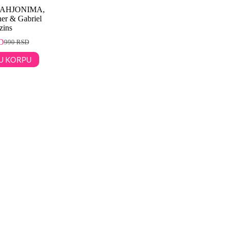
TAHJONIMA,
er & Gabriel
zins
D
990
RSD
U KORPU