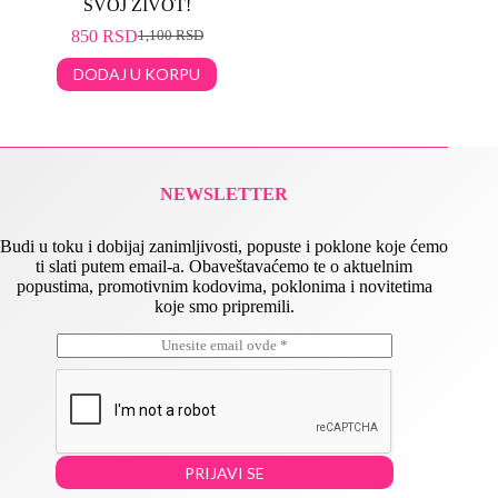
SVOJ ŽIVOT!
850
RSD
1,100
RSD
DODAJ U KORPU
NEWSLETTER
Budi u toku i dobijaj zanimljivosti, popuste i poklone koje ćemo
ti slati putem email-a. Obaveštavaćemo te o aktuelnim
popustima, promotivnim kodovima, poklonima i novitetima
koje smo pripremili.
E
E
m
m
a
a
i
i
l
l
*
*
E
PRIJAVI SE
m
a