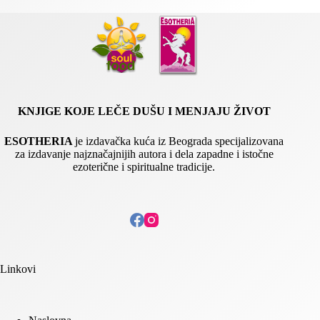
i
l
KNJIGE KOJE LEČE DUŠU I MENJAJU ŽIVOT
ESOTHERIA
je izdavačka kuća iz Beograda specijalizovana
za izdavanje najznačajnijih autora i dela zapadne i istočne
ezoterične i spiritualne tradicije.
Linkovi