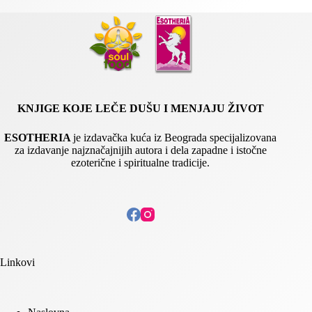
l
E
m
a
i
l
KNJIGE KOJE LEČE DUŠU I MENJAJU ŽIVOT
ESOTHERIA
je izdavačka kuća iz Beograda specijalizovana
za izdavanje najznačajnijih autora i dela zapadne i istočne
ezoterične i spiritualne tradicije.
Linkovi