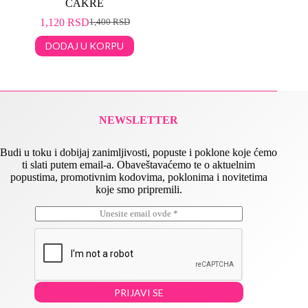
ČAKRE
1,120
RSD
1,400
RSD
DODAJ U KORPU
NEWSLETTER
Budi u toku i dobijaj zanimljivosti, popuste i poklone koje ćemo
ti slati putem email-a. Obaveštavaćemo te o aktuelnim
popustima, promotivnim kodovima, poklonima i novitetima
koje smo pripremili.
E
E
m
m
a
a
i
i
l
l
*
E
m
PRIJAVI SE
a
i