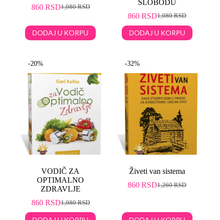
SLOBODU
860
RSD
1,080
RSD
860
RSD
1,080
RSD
DODAJ U KORPU
DODAJ U KORPU
-20%
-32%
VODIČ ZA
Živeti van sistema
OPTIMALNO
860
RSD
1,260
RSD
ZDRAVLJE
860
RSD
1,080
RSD
DODAJ U KORPU
DODAJ U KORPU