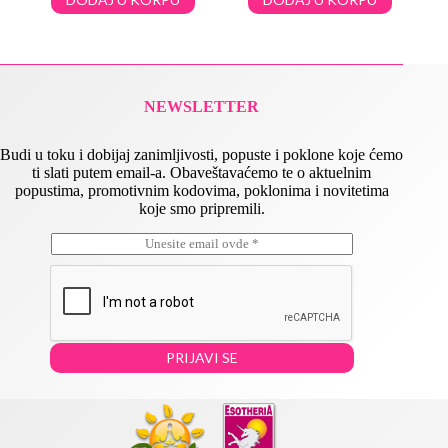
NEWSLETTER
Budi u toku i dobijaj zanimljivosti, popuste i poklone koje ćemo
ti slati putem email-a. Obaveštavaćemo te o aktuelnim
popustima, promotivnim kodovima, poklonima i novitetima
koje smo pripremili.
E
*
m
*
a
*
i
l
*
PRIJAVI SE