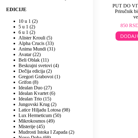
PUT DO VI
EDICIJE
Priručnik b
ve
10 u 1
2
850
RS
5 u 1
2
6 u 1
2
DODAJ 
Alister Krouli
5
Alpha Crucis
33
Anima Mundi
31
Avatar
22
Beli Oblak
11
Beskrajni svetovi
4
Dečija edicija
2
Gregori Grabovoi
1
Grifon
8
Idealan Duo
27
Idealan Kvartet
6
Idealan Trio
15
Jungovski Krug
2
Latice Hiljadu Lotosa
98
Lux Hermeticum
50
Mikrokosmos
49
Misterije
45
Mudrosti Istoka I Zapada
2
Novo Doba
69