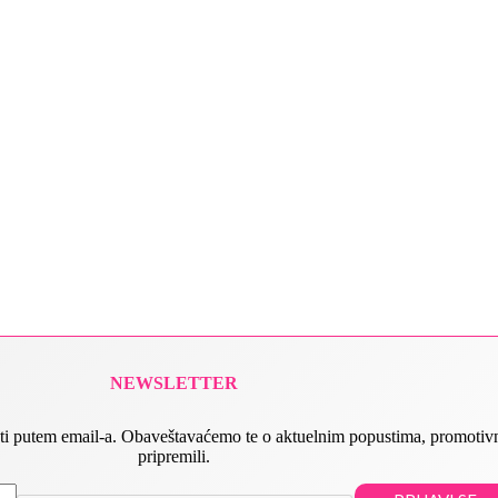
NEWSLETTER
 slati putem email-a. Obaveštavaćemo te o aktuelnim popustima, promot
pripremili.