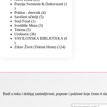
Poezija Svesnosti & Duhovnosti
1
Poklon - dnevnik
4
Savršeni učitelji
5
Soul Food
1
Svetilište Muza
3
Telema
5
Uroboros
36
VAVILONSKA BIBLIOTEKA
6
Zdrav Život (Telesni Hram)
124
Budi u toku i dobijaj zanimljivosti, popuste i poklone koje ćemo ti
E
E