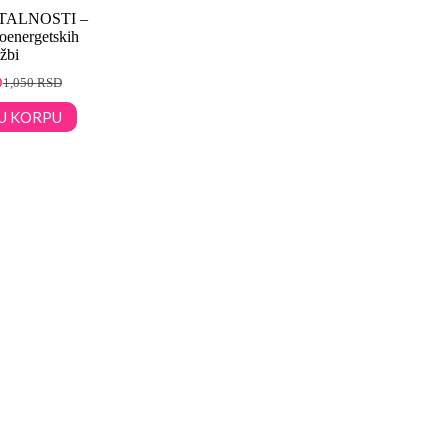
TALNOSTI –
ioenergetskih
žbi
D
1,050
RSD
U KORPU