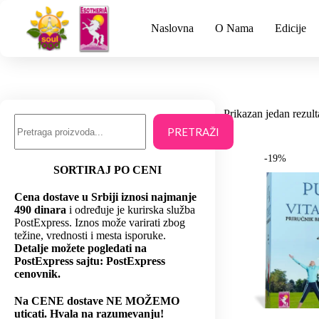
Naslovna
O Nama
Edicije
Prikazan jedan rezult
PRETRAŽI
-19%
SORTIRAJ PO CENI
Cena dostave u Srbiji iznosi najmanje
490 dinara
i određuje je kurirska služba
PostExpress. Iznos može varirati zbog
težine, vrednosti i mesta isporuke.
Detalje možete pogledati na
PostExpress sajtu: PostExpress
cenovnik.
Na CENE dostave NE MOŽEMO
uticati. Hvala na razumevanju!