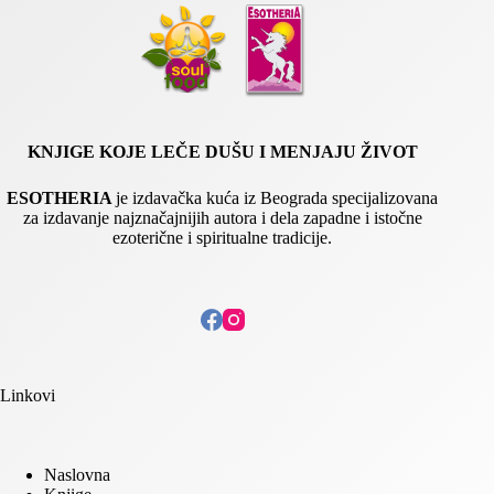
KNJIGE KOJE LEČE DUŠU I MENJAJU ŽIVOT
ESOTHERIA
je izdavačka kuća iz Beograda specijalizovana
za izdavanje najznačajnijih autora i dela zapadne i istočne
ezoterične i spiritualne tradicije.
Linkovi
Naslovna