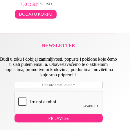
750
RSD
950
RSD
DODAJ U KORPU
NEWSLETTER
Budi u toku i dobijaj zanimljivosti, popuste i poklone koje ćemo
ti slati putem email-a. Obaveštavaćemo te o aktuelnim
popustima, promotivnim kodovima, poklonima i novitetima
koje smo pripremili.
E
*
m
*
a
E
i
m
l
a
*
i
l
PRIJAVI SE