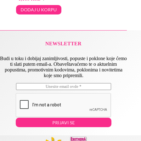
DODAJ U KORPU
NEWSLETTER
Budi u toku i dobijaj zanimljivosti, popuste i poklone koje ćemo
ti slati putem email-a. Obaveštavaćemo te o aktuelnim
popustima, promotivnim kodovima, poklonima i novitetima
koje smo pripremili.
E
*
m
*
a
*
i
l
*
PRIJAVI SE