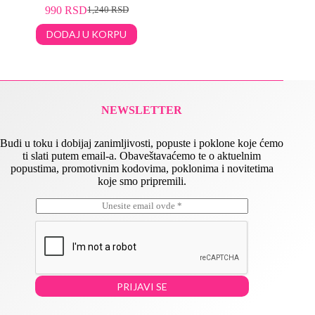
990
RSD
1,240
RSD
DODAJ U KORPU
NEWSLETTER
Budi u toku i dobijaj zanimljivosti, popuste i poklone koje ćemo
ti slati putem email-a. Obaveštavaćemo te o aktuelnim
popustima, promotivnim kodovima, poklonima i novitetima
koje smo pripremili.
E
E
m
m
a
a
i
i
l
l
*
E
m
PRIJAVI SE
a
i
l