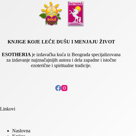
E
m
a
i
l
KNJIGE KOJE LEČE DUŠU I MENJAJU ŽIVOT
ESOTHERIA
je izdavačka kuća iz Beograda specijalizovana
za izdavanje najznačajnijih autora i dela zapadne i istočne
ezoterične i spiritualne tradicije.
Linkovi
Naslovna