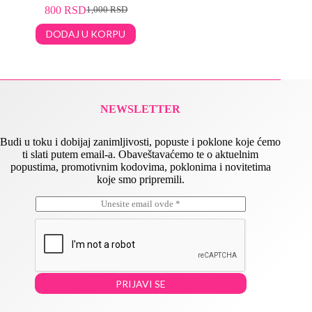
800
RSD
1,000
RSD
DODAJ U KORPU
NEWSLETTER
Budi u toku i dobijaj zanimljivosti, popuste i poklone koje ćemo
ti slati putem email-a. Obaveštavaćemo te o aktuelnim
popustima, promotivnim kodovima, poklonima i novitetima
koje smo pripremili.
E
*
m
E
a
m
i
a
l
i
*
l
E
PRIJAVI SE
m
a
i