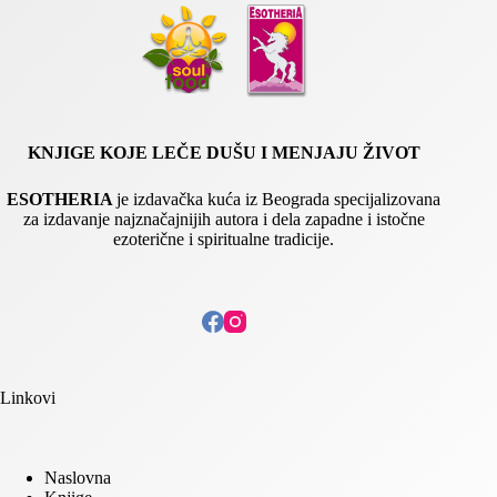
l
KNJIGE KOJE LEČE DUŠU I MENJAJU ŽIVOT
ESOTHERIA
je izdavačka kuća iz Beograda specijalizovana
za izdavanje najznačajnijih autora i dela zapadne i istočne
ezoterične i spiritualne tradicije.
Linkovi
Naslovna