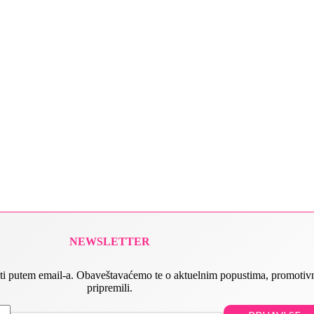
NEWSLETTER
 slati putem email-a. Obaveštavaćemo te o aktuelnim popustima, promot
pripremili.