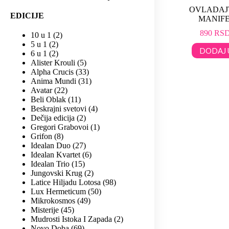
OVLADAJ
EDICIJE
MANIFE
890
RS
10 u 1
2
5 u 1
2
DODAJ 
6 u 1
2
Alister Krouli
5
Alpha Crucis
33
Anima Mundi
31
Avatar
22
Beli Oblak
11
Beskrajni svetovi
4
Dečija edicija
2
Gregori Grabovoi
1
Grifon
8
Idealan Duo
27
Idealan Kvartet
6
Idealan Trio
15
Jungovski Krug
2
Latice Hiljadu Lotosa
98
Lux Hermeticum
50
Mikrokosmos
49
Misterije
45
Mudrosti Istoka I Zapada
2
Novo Doba
69