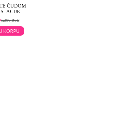
TE ČUDOM
STACIJE
D
1,390
RSD
U KORPU