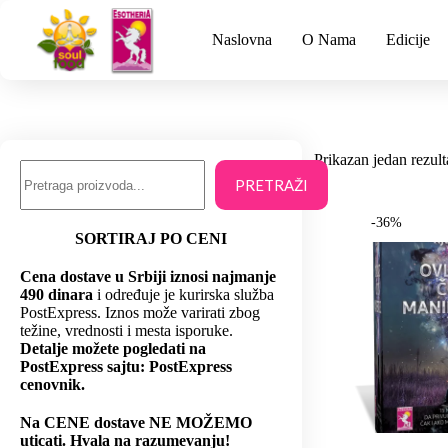
Naslovna
O Nama
Edicije
Prikazan jedan rezult
PRETRAŽI
-36%
SORTIRAJ PO CENI
Cena dostave u Srbiji iznosi najmanje
490 dinara
i određuje je kurirska služba
PostExpress. Iznos može varirati zbog
težine, vrednosti i mesta isporuke.
Detalje možete pogledati na
PostExpress sajtu: PostExpress
cenovnik.
Na CENE dostave NE MOŽEMO
uticati. Hvala na razumevanju!