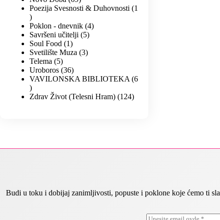
Poezija Svesnosti & Duhovnosti
1
Poklon - dnevnik
4
Savršeni učitelji
5
Soul Food
1
Svetilište Muza
3
Telema
5
Uroboros
36
VAVILONSKA BIBLIOTEKA
6
Zdrav Život (Telesni Hram)
124
Budi u toku i dobijaj zanimljivosti, popuste i poklone koje ćemo ti
E
E