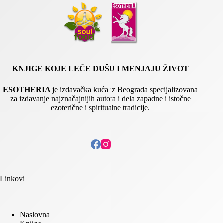
l
KNJIGE KOJE LEČE DUŠU I MENJAJU ŽIVOT
ESOTHERIA
je izdavačka kuća iz Beograda specijalizovana
za izdavanje najznačajnijih autora i dela zapadne i istočne
ezoterične i spiritualne tradicije.
Linkovi
Naslovna