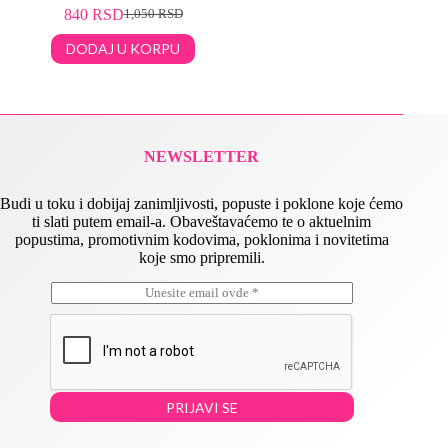
840
RSD
1,050
RSD
DODAJ U KORPU
NEWSLETTER
Budi u toku i dobijaj zanimljivosti, popuste i poklone koje ćemo
ti slati putem email-a. Obaveštavaćemo te o aktuelnim
popustima, promotivnim kodovima, poklonima i novitetima
koje smo pripremili.
E
E
m
m
a
a
i
i
l
l
*
*
E
PRIJAVI SE
m
a
i