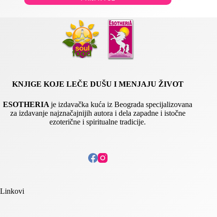
i
l
E
m
a
i
l
KNJIGE KOJE LEČE DUŠU I MENJAJU ŽIVOT
ESOTHERIA
je izdavačka kuća iz Beograda specijalizovana
za izdavanje najznačajnijih autora i dela zapadne i istočne
ezoterične i spiritualne tradicije.
Linkovi