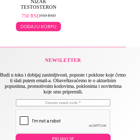
NIZAK
TESTOSTERON
750
RSD
950
RSD
DODAJ U KORPU
NEWSLETTER
Budi u toku i dobijaj zanimljivosti, popuste i poklone koje ćemo
ti slati putem email-a. Obaveštavaćemo te o aktuelnim
popustima, promotivnim kodovima, poklonima i novitetima
koje smo pripremili.
E
E
m
m
a
a
i
i
l
l
*
E
m
PRIJAVI SE
a