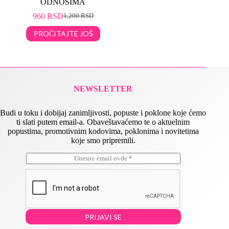
ODNOSIMA
960
RSD
1,200
RSD
PROČITAJTE JOŠ
NEWSLETTER
Budi u toku i dobijaj zanimljivosti, popuste i poklone koje ćemo
ti slati putem email-a. Obaveštavaćemo te o aktuelnim
popustima, promotivnim kodovima, poklonima i novitetima
koje smo pripremili.
E
E
m
m
a
a
i
i
l
l
*
E
m
PRIJAVI SE
a
i