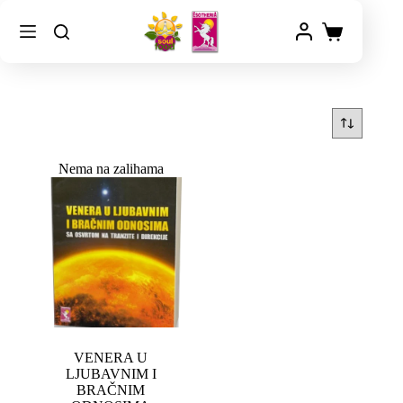
Nema na zalihama
VENERA U
LJUBAVNIM I
BRAČNIM