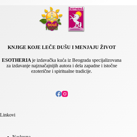
l
E
m
a
i
l
KNJIGE KOJE LEČE DUŠU I MENJAJU ŽIVOT
ESOTHERIA
je izdavačka kuća iz Beograda specijalizovana
za izdavanje najznačajnijih autora i dela zapadne i istočne
ezoterične i spiritualne tradicije.
Linkovi
Naslovna