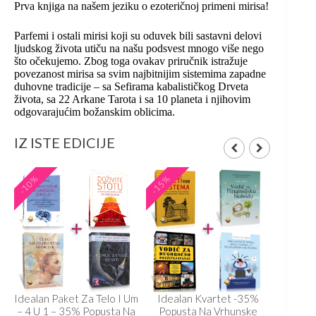
Prva knjiga na našem jeziku o ezoteričnoj primeni mirisa!
Parfemi i ostali mirisi koji su oduvek bili sastavni delovi
ljudskog života utiču na našu podsvest mnogo više nego
što očekujemo. Zbog toga ovakav priručnik istražuje
povezanost mirisa sa svim najbitnijim sistemima zapadne
duhovne tradicije – sa Sefirama kabalističkog Drveta
života, sa 22 Arkane Tarota i sa 10 planeta i njihovim
odgovarajućim božanskim oblicima.
IZ ISTE EDICIJE
-10%
-15%
-15%
Idealan Paket Za Telo I Um
Idealan Kvartet -35%
Ideal
– 4 U 1 – 35% Popusta Na
Popusta Na Vrhunske
Popu