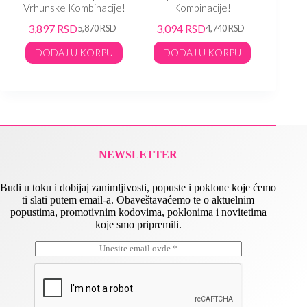
Vrhunske Kombinacije!
Kombinacije!
K
3,897
RSD
3,094
RSD
3,33
5,870
RSD
4,740
RSD
DODAJ U KORPU
DODAJ U KORPU
DO
NEWSLETTER
Budi u toku i dobijaj zanimljivosti, popuste i poklone koje ćemo
ti slati putem email-a. Obaveštavaćemo te o aktuelnim
popustima, promotivnim kodovima, poklonima i novitetima
koje smo pripremili.
E
E
m
m
a
a
i
i
l
l
*
E