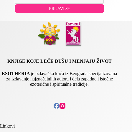
m
PRIJAVI SE
a
i
l
*
KNJIGE KOJE LEČE DUŠU I MENJAJU ŽIVOT
ESOTHERIA
je izdavačka kuća iz Beograda specijalizovana
za izdavanje najznačajnijih autora i dela zapadne i istočne
ezoterične i spiritualne tradicije.
Linkovi