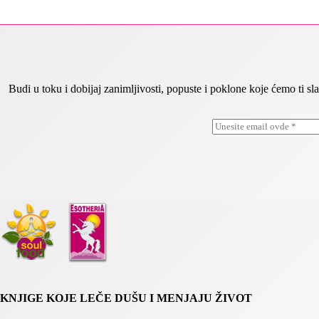
Budi u toku i dobijaj zanimljivosti, popuste i poklone koje ćemo ti
E
*
m
E
a
m
i
a
l
i
*
l
*
KNJIGE KOJE LEČE DUŠU I MENJAJU ŽIVOT