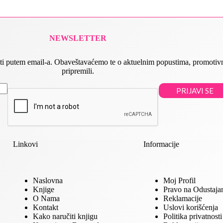
NEWSLETTER
 slati putem email-a. Obaveštavaćemo te o aktuelnim popustima, promot
pripremili.
PRIJAVI SE
Linkovi
Informacije
Naslovna
Moj Profil
Knjige
Pravo na Odustaja
O Nama
Reklamacije
Kontakt
Uslovi korišćenja
Kako naručiti knjigu
Politika privatnosti