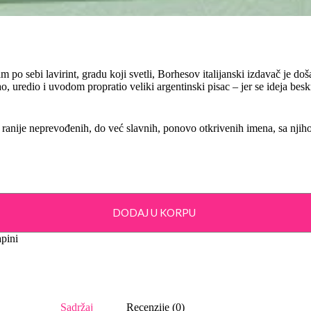
 sebi lavirint, gradu koji svetli, Borhesov italijanski izdavač je doša
rao, uredio i uvodom propratio veliki argentinski pisac – jer se ideja be
a ranije neprevođenih, do već slavnih, ponovo otkrivenih imena, sa nj
DODAJ U KORPU
pini
Sadržaj
Recenzije (0)