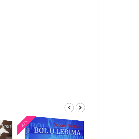
-22%
-21%