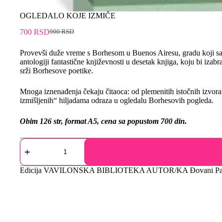
OGLEDALO KOJE IZMIČE
700
RSD
900
RSD
Provevši duže vreme s Borhesom u Buenos Airesu, gradu koji sam po
antologiji fantastične književnosti u desetak knjiga, koju bi izab
srži Borhesove poetike.
Mnoga iznenađenja čekaju čitaoca: od plemenitih istočnih izvor
izmišljenih“ hiljadama odraza u ogledalu Borhesovih pogleda.
Obim 126 str, format A5, cena sa popustom 700 din.
Edicija
VAVILONSKA BIBLIOTEKA
AUTOR/KA
Đovani Pa