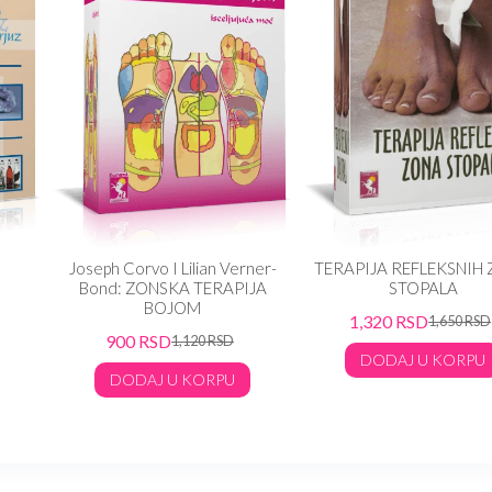
Joseph Corvo I Lilian Verner-
TERAPIJA REFLEKSNIH
Bond: ZONSKA TERAPIJA
STOPALA
BOJOM
1,320
RSD
1,650
RSD
900
RSD
1,120
RSD
DODAJ U KORPU
DODAJ U KORPU