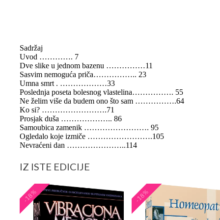
Sadržaj
Uvod …………. 7
Dve slike u jednom bazenu ……………11
Sasvim nemoguća priča…………….. 23
Umna smrt . ………………33
Poslednja poseta bolesnog vlastelina……………. 55
Ne želim više da budem ono što sam …………….64
Ko si? …………………….71
Prosjak duša ……………….. 86
Samoubica zamenik ……………………. 95
Ogledalo koje izmiče …………………….105
Nevraćeni dan …………………..114
IZ ISTE EDICIJE
-18%
-18%