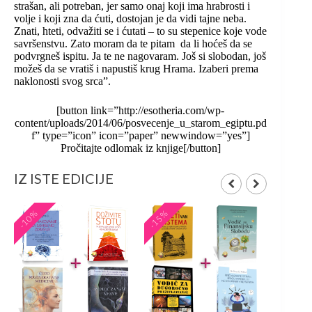
strašan, ali potreban, jer samo onaj koji ima hrabrosti i
volje i koji zna da ćuti, dostojan je da vidi tajne neba.
Znati, hteti, odvažiti se i ćutati – to su stepenice koje vode
savršenstvu. Zato moram da te pitam ­ da li hoćeš da se
podvrgneš ispitu. Ja te ne nagovaram. Još si slobodan, još
možeš da se vratiš i napustiš krug Hrama. Izaberi prema
naklonosti svog srca”.
[button link=”http://esotheria.com/wp-
content/uploads/2014/06/posvecenje_u_starom_egiptu.pd
f” type=”icon” icon=”paper” newwindow=”yes”]
Pročitajte odlomak iz knjige[/button]
IZ ISTE EDICIJE
-10%
-15%
-15%