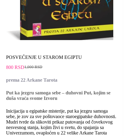
POSVEĆENJE U STAROM EGIPTU
800
RSD
1,000
RSD
prema 22 Arkane Tarota
Put ka jezgru samoga sebe – duhovni Put, kojim se
duša vraća svome Izvoru
Inicijacija u egipatske misterije, put ka jezgru samoga
sebe, je zov za sve poštovaoce staroegipatske duhovnosti.
Mudri tvrde da slikoviti prikaz putovanja od čovekovog
nesvesnog stanja, kojim živi u svetu, do spajanja sa
Univerzumom, ovaploćen u 22 velike Arkane Tarota