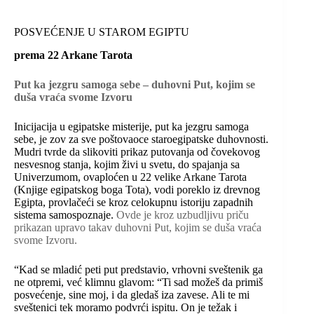
POSVEĆENJE U STAROM EGIPTU
prema 22 Arkane Tarota
Put ka jezgru samoga sebe – duhovni Put, kojim se
duša vraća svome Izvoru
Inicijacija u egipatske misterije, put ka jezgru samoga
sebe, je zov za sve poštovaoce staroegipatske duhovnosti.
Mudri tvrde da slikoviti prikaz putovanja od čovekovog
nesvesnog stanja, kojim živi u svetu, do spajanja sa
Univerzumom, ovaploćen u 22 velike Arkane Tarota
(Knjige egipatskog boga Tota), vodi poreklo iz drevnog
Egipta, provlačeći se kroz celokupnu istoriju zapadnih
sistema samospoznaje.
Ovde je kroz uzbudljivu priču
prikazan upravo takav duhovni Put, kojim se duša vraća
svome Izvoru.
“Kad se mladić peti put predstavio, vrhovni sveštenik ga
ne otpremi, već klimnu glavom: “Ti sad možeš da primiš
posvećenje, sine moj, i da gledaš iza zavese. Ali te mi
sveštenici tek moramo podvrći ispitu. On je težak i