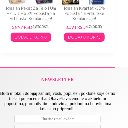
Idealan Paket Za Telo I Um
Idealan Kvartet -35%
Ideal
– 4 U 1 – 35% Popusta Na
Popusta Na Vrhunske
Popu
Vrhunske Kombinacije!
Kombinacije!
K
3,897
RSD
3,094
RSD
3,33
5,870
RSD
4,740
RSD
DODAJ U KORPU
DODAJ U KORPU
DO
NEWSLETTER
Budi u toku i dobijaj zanimljivosti, popuste i poklone koje ćemo
ti slati putem email-a. Obaveštavaćemo te o aktuelnim
popustima, promotivnim kodovima, poklonima i novitetima
koje smo pripremili.
E
*
m
E
a
m