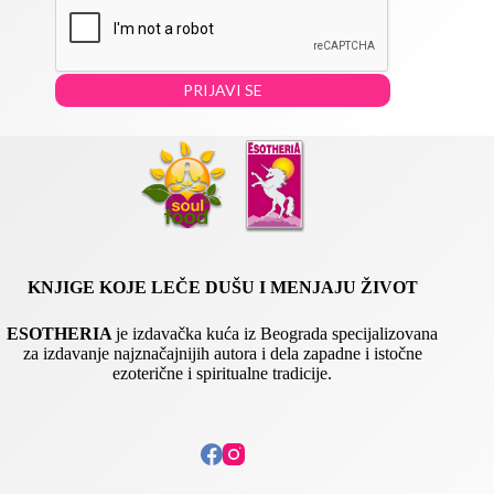
i
a
l
i
*
l
E
PRIJAVI SE
m
a
i
l
KNJIGE KOJE LEČE DUŠU I MENJAJU ŽIVOT
ESOTHERIA
je izdavačka kuća iz Beograda specijalizovana
za izdavanje najznačajnijih autora i dela zapadne i istočne
ezoterične i spiritualne tradicije.