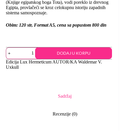
(Knjige egipatskog boga Tota), vodi poreklo iz drevnog
Egipta, provlačeći se kroz celokupnu istoriju zapadnih
sistema samospoznaje.
Obim
: 120 str, Format A5, cena sa popustom 800 din
DODAJ U KORPU
Edicija
Lux Hermeticum
AUTOR/KA
Waldemar V.
Uxkull
Sadržaj
Recenzije (0)