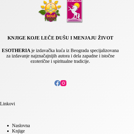
*
KNJIGE KOJE LEČE DUŠU I MENJAJU ŽIVOT
ESOTHERIA
je izdavačka kuća iz Beograda specijalizovana
za izdavanje najznačajnijih autora i dela zapadne i istočne
ezoterične i spiritualne tradicije.
Linkovi
Naslovna
Knjige