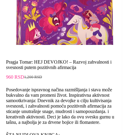
Pragja Tomar: HEJ DEVOJKO! – Razvoj zahvalnosti i
svesnosti putem pozitivnih afirmacija
960
RSD
1,200
RSD
Posedovanje ispravnog načina razmišljanja i stava može
bukvalno da vam promeni život. Inspirativna aktivnost
samootkrivanja: Dnevnik za devojke u cilju kultivisanja
svesnosti, i zahvalnosti pomoću pozitivnih afirmacija za
sticanje unutrašnje snage, mudrosti i samopouzdanja. i
kreativnih aktivnosti. Deci je lako da ovu svesku gurnu u
tašnu, a najbolja je za drvene bojice ili flomastere.
ŠTA NUDI OVA KNJIGA: