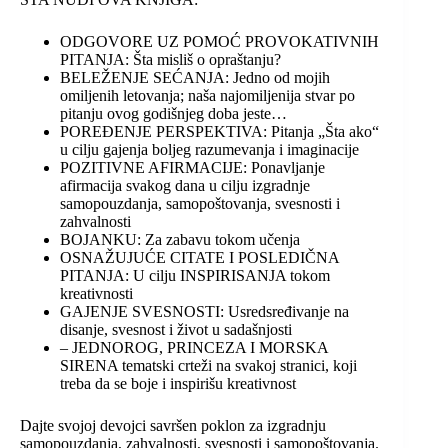
ODGOVORE UZ POMOĆ PROVOKATIVNIH
PITANJA: Šta misliš o opraštanju?
BELEŽENJE SEĆANJA: Jedno od mojih
omiljenih letovanja; naša najomiljenija stvar po
pitanju ovog godišnjeg doba jeste…
POREĐENJE PERSPEKTIVA: Pitanja „Šta ako“
u cilju gajenja boljeg razumevanja i imaginacije
POZITIVNE AFIRMACIJE: Ponavljanje
afirmacija svakog dana u cilju izgradnje
samopouzdanja, samopoštovanja, svesnosti i
zahvalnosti
BOJANKU: Za zabavu tokom učenja
OSNAŽUJUĆE CITATE I POSLEDIČNA
PITANJA: U cilju INSPIRISANJA tokom
kreativnosti
GAJENJE SVESNOSTI: Usredsređivanje na
disanje, svesnost i život u sadašnjosti
– JEDNOROG, PRINCEZA I MORSKA
SIRENA tematski crteži na svakoj stranici, koji
treba da se boje i inspirišu kreativnost
Dajte svojoj devojci savršen poklon za izgradnju
samopouzdanja, zahvalnosti, svesnosti i samopoštovanja.