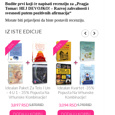
Budite prvi koji će napisati recenziju za „Pragja
Tomar: HEJ DEVOJKO! – Razvoj zahvalnosti i
svesnosti putem pozitivnih afirmacija“
Morate biti
prijavljeni
da biste postavili recenziju.
IZ ISTE EDICIJE
-10%
-15%
-15%
Idealan Paket Za Telo I Um
Idealan Kvartet -35%
Ideal
– 4 U 1 – 35% Popusta Na
Popusta Na Vrhunske
Popu
Vrhunske Kombinacije!
Kombinacije!
K
3,897
RSD
3,094
RSD
3,33
5,870
RSD
4,740
RSD
DODAJ U KORPU
DODAJ U KORPU
DO