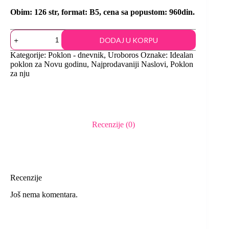
Obim: 126 str, format: B5, cena sa popustom: 960din.
DODAJ U KORPU
Kategorije:
Poklon - dnevnik
,
Uroboros
Oznake:
Idealan
poklon za Novu godinu
,
Najprodavaniji Naslovi
,
Poklon
za nju
Recenzije (0)
Recenzije
Još nema komentara.