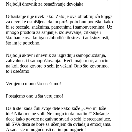
Najbolji dnevnik za osnaživanje devojaka.
Odrastanje nije uvek lako. Zato je ova ohrabrujuća knjiga
za devojke osmišljena da im pruži potrebnu podršku kako
bi se osećale, snažnima, pametnima i samouverenima. Uz
mnogo prostora za sanjanje, izduvavanje, crtkanje i
škrabanje ova knjiga oslobodiće ih stresa i anksioznosti,
što im je potrebno.
Najbolji aktivni dnevnik za izgradnju samopouzdanja,
zahvalnosti i samopoštovanja. Reči imaju moć, a način
na koji deca govore o sebi je važan! Ono što govorimo,
to i osećamo!
Verujemo u ono što osećamo!
Postajemo ono u šta verujemo!
Da li ste ikada čuli svoje dete kako kaže „Ovo mi loše
ide! Niko me ne voli. Ne mogu to da uradim!“ Slušanje
dece kako govore negativne stvari o sebi je srceparajuće,
ali SVA deca se bore sa učenjem da ovladaju emocijama.
A sada ste u mogućnosti da im pomognete!