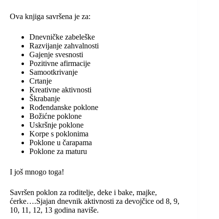
Ova knjiga savršena je za:
Dnevničke zabeleške
Razvijanje zahvalnosti
Gajenje svesnosti
Pozitivne afirmacije
Samootkrivanje
Crtanje
Kreativne aktivnosti
Škrabanje
Rođendanske poklone
Božićne poklone
Uskršnje poklone
Korpe s poklonima
Poklone u čarapama
Poklone za maturu
I još mnogo toga!
Savršen poklon za roditelje, deke i bake, majke,
ćerke….Sjajan dnevnik aktivnosti za devojčice od 8, 9,
10, 11, 12, 13 godina naviše.