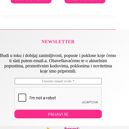
NEWSLETTER
Budi u toku i dobijaj zanimljivosti, popuste i poklone koje ćemo
ti slati putem email-a. Obaveštavaćemo te o aktuelnim
popustima, promotivnim kodovima, poklonima i novitetima
koje smo pripremili.
E
E
m
m
a
a
i
i
l
l
*
E
m
PRIJAVI SE
a
i
l