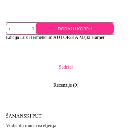
DODAJ U KORPU
Edicija
Lux Hermeticum
AUTOR/KA
Majkl Harner
Sadržaj
Recenzije (0)
ŠAMANSKI PUT
Vodič do moći i isceljenja