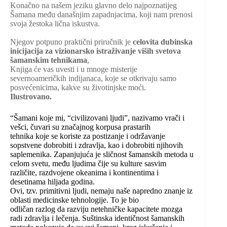
Konačno na našem jeziku glavno delo najpoznatijeg
Šamana među današnjim zapadnjacima, koji nam prenosi
svoja žestoka lična iskustva.
Njegov potpuno praktični priručnik je
celovita dubinska
inicijacija za vizionarsko istraživanje viših svetova
šamanskim tehnikama
,
Knjiga će vas uvesti i u mnoge misterije
severnoameričkih indijanaca, koje se otkrivaju samo
posvećenicima, kakve su životinjske moći.
Ilustrovano.
“Šamani koje mi, “civilizovani ljudi”, nazivamo vrači i
vešci, čuvari su značajnog korpusa prastarih
tehnika koje se koriste za postizanje i održavanje
sopstvene dobrobiti i zdravlja, kao i dobrobiti njihovih
saplemenika. Zapanjujuća je sličnost šamanskih metoda u
celom svetu, među ljudima čije su kulture sasvim
različite, razdvojene okeanima i kontinentima i
desetinama hiljada godina.
Ovi, tzv. primitivni ljudi, nemaju naše napredno znanje iz
oblasti medicinske tehnologije. To je bio
odličan razlog da razviju netehničke kapacitete mozga
radi zdravlja i lečenja. Suštinska identičnost šamanskih