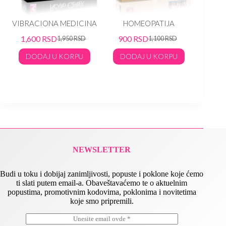
rd
VIBRACIONA MEDICINA
HOMEOPATIJA
Josep
Verne
1,600
RSD
900
RSD
1,950
RSD
1,100
RSD
TER
DODAJ U KORPU
DODAJ U KORPU
90
DO
NEWSLETTER
Budi u toku i dobijaj zanimljivosti, popuste i poklone koje ćemo
ti slati putem email-a. Obaveštavaćemo te o aktuelnim
popustima, promotivnim kodovima, poklonima i novitetima
koje smo pripremili.
E
E
m