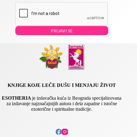
m
a
a
i
i
l
l
*
E
m
PRIJAVI SE
a
i
l
*
KNJIGE KOJE LEČE DUŠU I MENJAJU ŽIVOT
ESOTHERIA
je izdavačka kuća iz Beograda specijalizovana
za izdavanje najznačajnijih autora i dela zapadne i istočne
ezoterične i spiritualne tradicije.