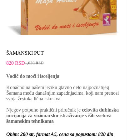
ŠAMANSKI PUT
820
RSD
1,020
RSD
Vodič do moći i isceljenja
Konačno na našem jeziku glavno delo najpoznatijeg
Šamana među današnjim zapadnjacima, koji nam prenosi
svoja žestoka lična iskustva.
Njegov potpuno praktični priručnik je
celovita dubinska
inicijacija za vizionarsko istraživanje viših svetova
šamanskim tehnikama
Obim: 200 str, format A5, cena sa popustom: 820 din