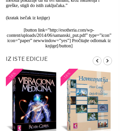
metoda pokazuje da su svi šamani, kroz iskušenja i
greške, stigli do istih zaključaka.”
(kratak isečak iz knjige)
[button link=”http://esotheria.com/wp-
content/uploads/2014/06/samanski_put.pdf” type=”icon”
icon=”paper” newwindow=”yes”] Pročitajte odlomak iz
knjige[/button]
IZ ISTE EDICIJE
-18%
-18%
-20%