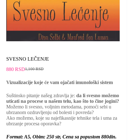
SVESNO LEČENJE
880
RSD
1,100
RSD
Vizualizacije koje će vam ojačati imunološki sistem
Suštinsko pitanje našeg zdravlja je:
da li svesno možemo
uticati na procese u našem telu, kao što to čine jogini?
Možemo li svesno, voljnim metodama, pomoći sebi u
ubrzanom ozdravljenju od bolesti i povreda?
Ako možemo, koje su najefikasnije tehnike tela i uma za
ubrzanje procesa oporavka?
Format: A5, Obim: 250 str, Cena sa popustom 880din.