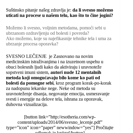
Suštinsko pitanje našeg zdravlja je:
da li svesno možemo
uticati na procese u našem telu, kao što to čine jogini?
Možemo li svesno, voljnim metodama, pomoći sebi u
ubrzanom ozdravljenju od bolesti i povreda?
Ako možemo, koje su najefikasnije tehnike tela i uma za
ubrzanje procesa oporavka?
SVESNO LEČENJE je Zasnovano na novim
medicinskim istraživanjima i na izuzetnom uspehu u
obuci bolesnih ljudi kako da aktiviraju i uravnoteže
sopstveni imuni sistem,
autori nude 12 mentalnih
metoda koji omogućavaju bilo kome ko pati od
bolesti da pomogne sebi
, kroz program korak-po-korak
za nadopunu lekarske nege. Neke od metoda su
uravnoteženje disanja, negovanje emocija, usmeravanje
svesti i energije na delove tela, ishrana za oporavak,
duhovna vizualizacija.
[button link=”http://esotheria.com/wp-
content/uploads/2014/06/svesno_lecenje.pdf”
type=”icon” icon=”paper” newwindow=”yes”] Pročitajte
odlomak iz knjige[/button]