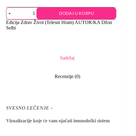
DODAJ U KORPU
Edicija
Zdrav Život (Telesni Hram)
AUTOR/KA
Džon
Selbi
Sadržaj
Recenzije (0)
SVESNO LEČENJE –
Vizualizacije koje će vam ojačati imunološki sistem