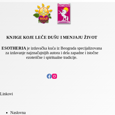
KNJIGE KOJE LEČE DUŠU I MENJAJU ŽIVOT
ESOTHERIA
je izdavačka kuća iz Beograda specijalizovana
za izdavanje najznačajnijih autora i dela zapadne i istočne
ezoterične i spiritualne tradicije.
Linkovi
Naslovna