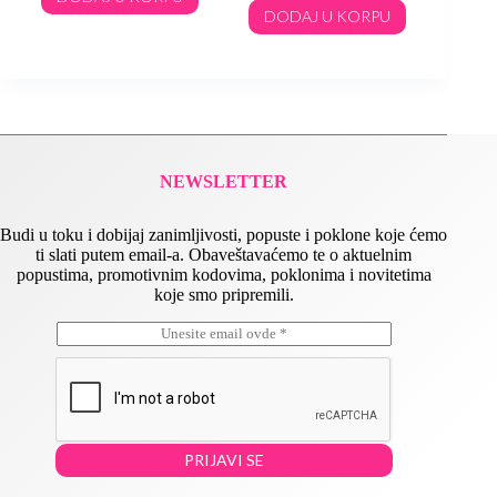
DODAJ U KORPU
NEWSLETTER
Budi u toku i dobijaj zanimljivosti, popuste i poklone koje ćemo
ti slati putem email-a. Obaveštavaćemo te o aktuelnim
popustima, promotivnim kodovima, poklonima i novitetima
koje smo pripremili.
E
E
m
m
a
a
i
i
l
l
*
*
*
PRIJAVI SE