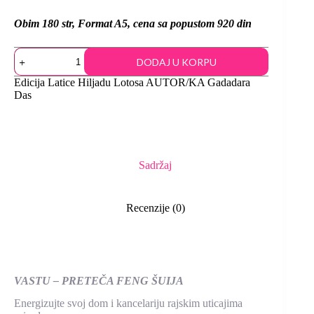
Obim 180 str, Format A5, cena sa popustom 920 din
DODAJ U KORPU
Edicija
Latice Hiljadu Lotosa
AUTOR/KA
Gadadara
Das
Sadržaj
Recenzije (0)
VASTU – PRETEČA FENG ŠUIJA
Energizujte svoj dom i kancelariju rajskim uticajima