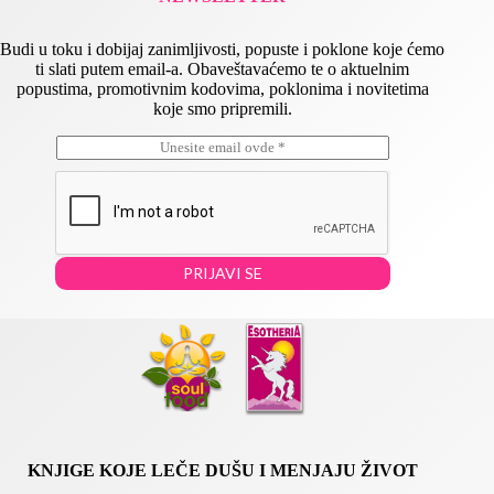
Budi u toku i dobijaj zanimljivosti, popuste i poklone koje ćemo
ti slati putem email-a. Obaveštavaćemo te o aktuelnim
popustima, promotivnim kodovima, poklonima i novitetima
koje smo pripremili.
E
E
m
m
a
a
i
i
l
l
*
*
*
PRIJAVI SE
KNJIGE KOJE LEČE DUŠU I MENJAJU ŽIVOT