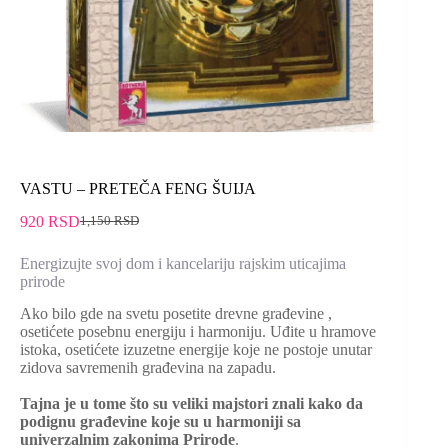
VASTU – PRETEČA FENG ŠUIJA
920
RSD
1,150
RSD
Energizujte svoj dom i kancelariju rajskim uticajima
prirode
Ako bilo gde na svetu posetite drevne građevine ,
osetićete posebnu energiju i harmoniju. Uđite u hramove
istoka, osetićete izuzetne energije koje ne postoje unutar
zidova savremenih građevina na zapadu.
Tajna je u tome što su veliki majstori znali kako da
podignu građevine koje su u harmoniji sa
univerzalnim zakonima Prirode
.