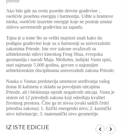
prirode
Ako bilo gde na svetu posetite drevne građevine ,
osetićete posebnu energiju i harmoniju. Uđite u hramove
istoka, osetićete izuzetne energije koje ne postoje unutar
zidova savremenih građevina na zapadu.
Tajna je u tome što su veliki majstori znali kako da
podignu građevine koje su u harmoniji sa univerzalnim
zakonima Prirode. Iste ove zakone uvažavali su
arhitektonski stilovi kineskog Feng Shua, evropska
geomantija i narodi Maja. Međutim, indijski Vastu spisi,
stari najmanje 5.000 godina, govore o najranijim
arhitektonskim disciplinama univerzalnih zakona Prirode.
Nauka o Vastuu predstavlja umetnost uređivanja vašeg
doma ili kabineta u skladu sa povoljnim uticajima
Prirode, ali i blokiranja njenih negativnih uticaja. Vastu je
sistem od 12 prirodnih zakona koji određuju kvalitet
životnog prostora. Čine ga tri nivoa (svaki sadrži četiri
prirodna zakona): 1. fizički energetski nivo; 2. karmički
nivo informacije; 3. matematički nivo geometrije.
IZ ISTE EDICIJE