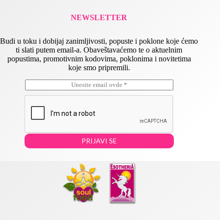
NEWSLETTER
Budi u toku i dobijaj zanimljivosti, popuste i poklone koje ćemo
ti slati putem email-a. Obaveštavaćemo te o aktuelnim
popustima, promotivnim kodovima, poklonima i novitetima
koje smo pripremili.
E
E
m
m
a
a
i
i
l
l
*
E
m
PRIJAVI SE
a
i
l
E
m
a
i
l