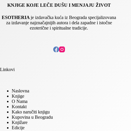
KNJIGE KOJE LEČE DUŠU I MENJAJU ŽIVOT
ESOTHERIA
je izdavačka kuća iz Beograda specijalizovana
za izdavanje najznačajnijih autora i dela zapadne i istočne
ezoterične i spiritualne tradicije.
Linkovi
Naslovna
Knjige
O Nama
Kontakt
Kako naručiti knjigu
Kupovina u Beogradu
Knjižare
Edicije