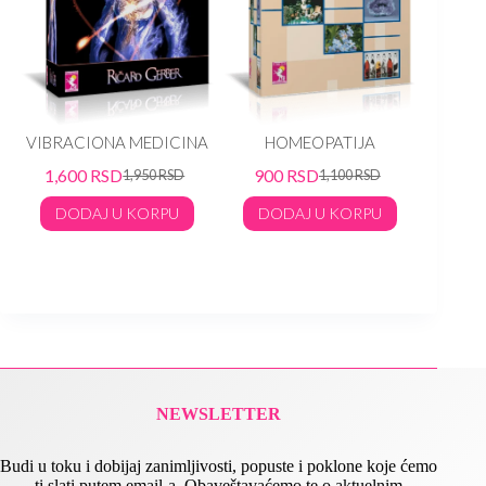
rd
VIBRACIONA MEDICINA
HOMEOPATIJA
Josep
Verne
1,600
RSD
900
RSD
1,950
RSD
1,100
RSD
TER
DODAJ U KORPU
DODAJ U KORPU
90
DO
NEWSLETTER
Budi u toku i dobijaj zanimljivosti, popuste i poklone koje ćemo
ti slati putem email-a. Obaveštavaćemo te o aktuelnim