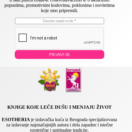
popustima, promotivnim kodovima, poklonima i novitetima
koje smo pripremili.
E
E
m
m
a
a
i
i
l
l
*
*
E
PRIJAVI SE
m
a
i
l
KNJIGE KOJE LEČE DUŠU I MENJAJU ŽIVOT
ESOTHERIA
je izdavačka kuća iz Beograda specijalizovana
za izdavanje najznačajnijih autora i dela zapadne i istočne
ezoterične i spiritualne tradicije.