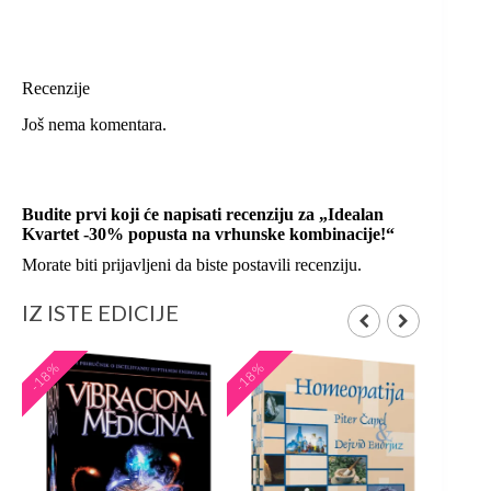
Recenzije
Još nema komentara.
Budite prvi koji će napisati recenziju za „Idealan
Kvartet -30% popusta na vrhunske kombinacije!“
Morate biti
prijavljeni
da biste postavili recenziju.
IZ ISTE EDICIJE
-18%
-18%
-20%