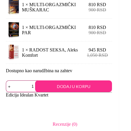
1 ×
MULTI-ORGAZMIČKI
810
RSD
MUŠKARAC
900
RSD
1 ×
MULTI-ORGAZMIČKI
810
RSD
PAR
900
RSD
1 ×
RADOST SEKSA, Aleks
945
RSD
Komfort
1,050
RSD
Dostupno kao narudžbina na zahtev
DODAJ U KORPU
Edicija
Idealan Kvartet
Recenzije (0)