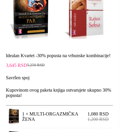
Idealan Kvartet -30% popusta na vrhunske kombinacije!
3,645
RSD
5,250
RSD
Savršen spoj
Kupovinom ovog paketa knjiga ostvarujete ukupno 30%
popusta!
1 ×
MULTI-ORGAZMIČKA
1,080
RSD
ŽENA
1,200
RSD