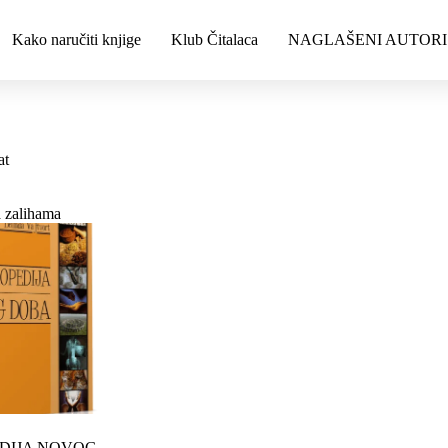
Kako naručiti knjige
Klub Čitalaca
NAGLAŠENI AUTORI
at
 zalihama
DIJA NOVOG