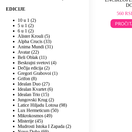
D
EDICIJE
560
RS
10 u 1
2
PROČIT
5 u 1
2
6 u 1
2
Alister Krouli
5
Alpha Crucis
33
Anima Mundi
31
Avatar
22
Beli Oblak
11
Beskrajni svetovi
4
Dečija edicija
2
Gregori Grabovoi
1
Grifon
8
Idealan Duo
27
Idealan Kvartet
6
Idealan Trio
15
Jungovski Krug
2
Latice Hiljadu Lotosa
98
Lux Hermeticum
50
Mikrokosmos
49
Misterije
45
Mudrosti Istoka I Zapada
2
Novo Doba
69