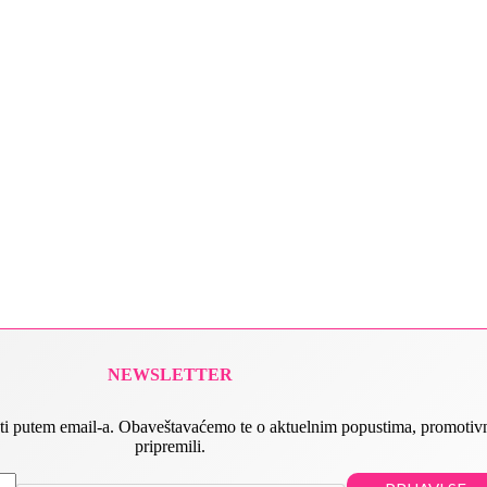
NEWSLETTER
 slati putem email-a. Obaveštavaćemo te o aktuelnim popustima, promot
pripremili.