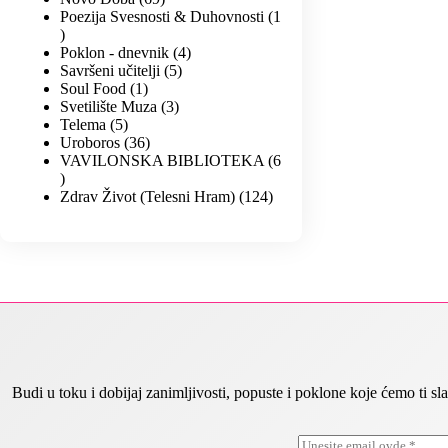
Poezija Svesnosti & Duhovnosti
1
Poklon - dnevnik
4
Savršeni učitelji
5
Soul Food
1
Svetilište Muza
3
Telema
5
Uroboros
36
VAVILONSKA BIBLIOTEKA
6
Zdrav Život (Telesni Hram)
124
Budi u toku i dobijaj zanimljivosti, popuste i poklone koje ćemo ti
E
E