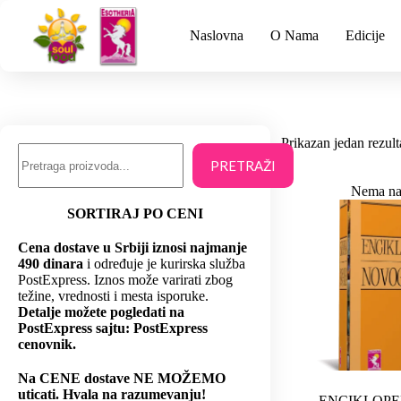
Naslovna
O Nama
Edicije
Prikazan jedan rezult
PRETRAŽI
Nema na
SORTIRAJ PO CENI
Cena dostave u Srbiji iznosi najmanje
490 dinara
i određuje je kurirska služba
PostExpress. Iznos može varirati zbog
težine, vrednosti i mesta isporuke.
Detalje možete pogledati na
PostExpress sajtu: PostExpress
cenovnik.
Na CENE dostave NE MOŽEMO
uticati. Hvala na razumevanju!
ENCIKLOPE