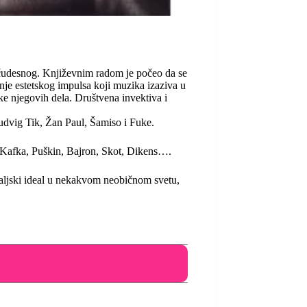
i čudesnog. Književnim radom je počeo da se
anje estetskog impulsa koji muzika izaziva u
ke njegovih dela. Društvena invektiva i
udvig Tik, Žan Paul, Šamiso i Fuke.
 Kafka, Puškin, Bajron, Skot, Dikens….
maljski ideal u nekakvom neobičnom svetu,