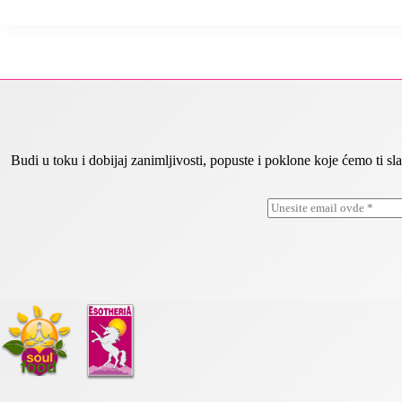
Budi u toku i dobijaj zanimljivosti, popuste i poklone koje ćemo ti
E
*
m
E
a
m
i
a
l
i
*
l
*