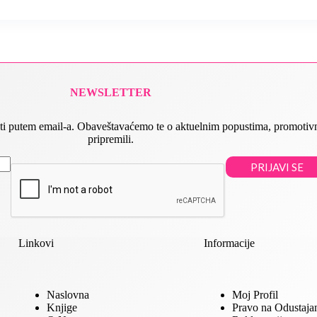
NEWSLETTER
 slati putem email-a. Obaveštavaćemo te o aktuelnim popustima, promot
pripremili.
PRIJAVI SE
Linkovi
Informacije
Naslovna
Moj Profil
Knjige
Pravo na Odustaja