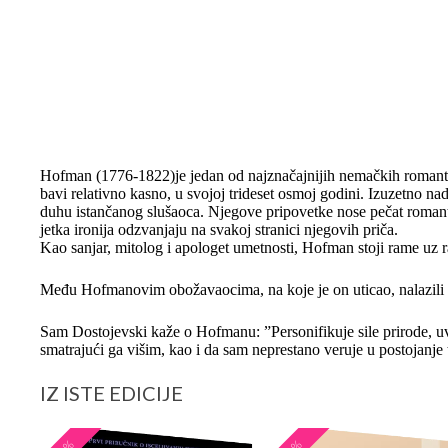
Hofman (1776-1822)je jedan od najznačajnijih nemačkih romantiča
bavi relativno kasno, u svojoj trideset osmoj godini. Izuzetno na
duhu istančanog slušaoca. Njegove pripovetke nose pečat romanti
jetka ironija odzvanjaju na svakoj stranici njegovih priča.
Kao sanjar, mitolog i apologet umetnosti, Hofman stoji rame u
Među Hofmanovim obožavaocima, na koje je on uticao, nalazili 
Sam Dostojevski kaže o Hofmanu: ”Personifikuje sile prirode, u
smatrajući ga višim, kao i da sam neprestano veruje u postojanje
IZ ISTE EDICIJE