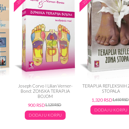
-20%
-20%
Joseph Corvo I Lilian Verner-
TERAPIJA REFLEKSNIH
Bond: ZONSKA TERAPIJA
STOPALA
BOJOM
1,320
RSD
1,650
RSD
900
RSD
1,120
RSD
DODAJ U KORPU
DODAJ U KORPU