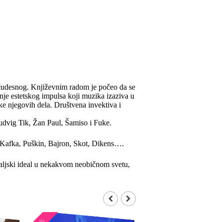
i čudesnog. Književnim radom je počeo da se
anje estetskog impulsa koji muzika izaziva u
ke njegovih dela. Društvena invektiva i
udvig Tik, Žan Paul, Šamiso i Fuke.
 Kafka, Puškin, Bajron, Skot, Dikens….
maljski ideal u nekakvom neobičnom svetu,