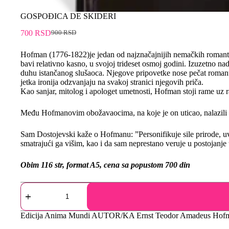
GOSPOĐICA DE SKIDERI
700
RSD
900
RSD
Hofman (1776-1822)je jedan od najznačajnijih nemačkih romantiča
bavi relativno kasno, u svojoj trideset osmoj godini. Izuzetno na
duhu istančanog slušaoca. Njegove pripovetke nose pečat romanti
jetka ironija odzvanjaju na svakoj stranici njegovih priča.
Kao sanjar, mitolog i apologet umetnosti, Hofman stoji rame u
Među Hofmanovim obožavaocima, na koje je on uticao, nalazili 
Sam Dostojevski kaže o Hofmanu: ”Personifikuje sile prirode, u
smatrajući ga višim, kao i da sam neprestano veruje u postojanje
Obim 116 str, format A5, cena sa popustom 700 din
Edicija
Anima Mundi
AUTOR/KA
Ernst Teodor Amadeus Hof