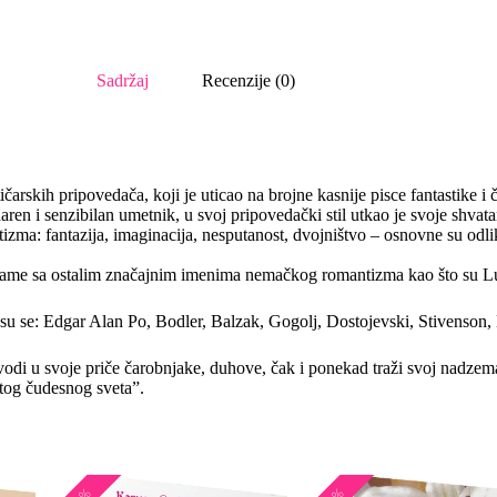
Sadržaj
Recenzije (0)
rskih pripovedača, koji je uticao na brojne kasnije pisce fantastike 
daren i senzibilan umetnik, u svoj pripovedački stil utkao je svoje shvat
zma: fantazija, imaginacija, nesputanost, dvojništvo – osnovne su odli
z rame sa ostalim značajnim imenima nemačkog romantizma kao što su L
su se: Edgar Alan Po, Bodler, Balzak, Gogolj, Dostojevski, Stivenson,
vodi u svoje priče čarobnjake, duhove, čak i ponekad traži svoj nadze
 tog čudesnog sveta”.