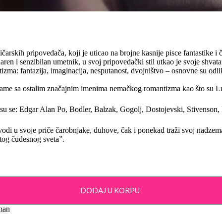
rskih pripovedača, koji je uticao na brojne kasnije pisce fantastike 
daren i senzibilan umetnik, u svoj pripovedački stil utkao je svoje shvat
zma: fantazija, imaginacija, nesputanost, dvojništvo – osnovne su odli
z rame sa ostalim značajnim imenima nemačkog romantizma kao što su L
su se: Edgar Alan Po, Bodler, Balzak, Gogolj, Dostojevski, Stivenson,
vodi u svoje priče čarobnjake, duhove, čak i ponekad traži svoj nadze
 tog čudesnog sveta”.
DODAJ U KORPU
man