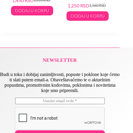
1,450
RSD
1,60
1,250
RSD
1,560
RSD
DODAJ U KORPU
DO
DODAJ U KORPU
NEWSLETTER
Budi u toku i dobijaj zanimljivosti, popuste i poklone koje ćemo
ti slati putem email-a. Obaveštavaćemo te o aktuelnim
popustima, promotivnim kodovima, poklonima i novitetima
koje smo pripremili.
E
*
m
E
a
m
i
a
l
i
*
l
E