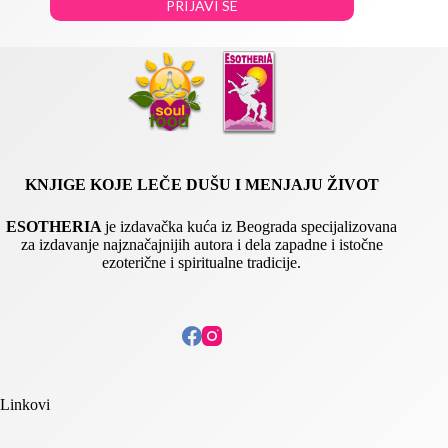
PRIJAVI SE
m
a
i
l
KNJIGE KOJE LEČE DUŠU I MENJAJU ŽIVOT
ESOTHERIA
je izdavačka kuća iz Beograda specijalizovana
za izdavanje najznačajnijih autora i dela zapadne i istočne
ezoterične i spiritualne tradicije.
Linkovi