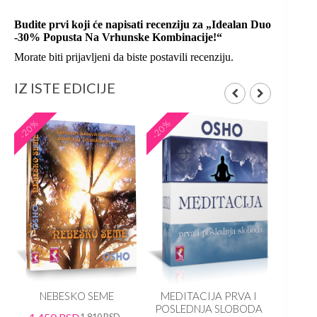
Budite prvi koji će napisati recenziju za „Idealan Duo
-30% Popusta Na Vrhunske Kombinacije!“
Morate biti
prijavljeni
da biste postavili recenziju.
IZ ISTE EDICIJE
-20%
-20%
-20%
NEBESKO SEME
MEDITACIJA PRVA I
KNJ
POSLEDNJA SLOBODA
1,810
RSD