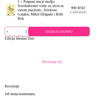
1 ×
Potpuni macji modjo-
Sveobuhvatni vodic za zivot sa
990
RSD
vasom mackom , Dzekson
1,100
RSD
Galaksi, Mikel Delgado i Bobi
Rok
DODAJ U KORPU
Edicija
Idealan Duo
Recenzije (0)
Recenzije
Još nema komentara.