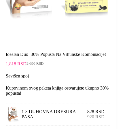
Idealan Duo -30% Popusta Na Vrhunske Kombinacije!
1,818
RSD
2,690
RSD
Savršen spoj
Kupovinom ovog paketa knjiga ostvarujete ukupno 30%
popusta!
1 ×
DUHOVNA DRESURA
828
RSD
PASA
920
RSD