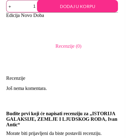
DODAJ U KORPU
Edicija
Novo Doba
Recenzije (0)
Recenzije
Još nema komentara.
Budite prvi koji će napisati recenziju za „ISTORIJA
GALAKSIJE, ZEMLJE I LJUDSKOG RODA, Ivan
Antic“
Morate biti
prijavljeni
da biste postavili recenziju.