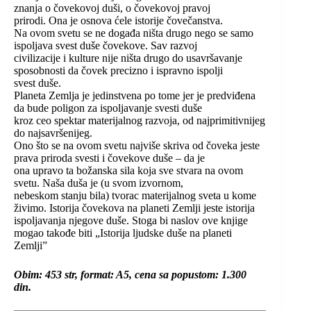
znanja o čovekovoj duši, o čovekovoj pravoj
prirodi. Ona je osnova ćele istorije čovečanstva.
Na ovom svetu se ne događa ništa drugo nego se samo
ispoljava svest duše čovekove. Sav razvoj
civilizacije i kulture nije ništa drugo do usavršavanje
sposobnosti da čovek precizno i ispravno ispolji
svest duše.
Planeta Zemlja je jedinstvena po tome jer je predviđena
da bude poligon za ispoljavanje svesti duše
kroz ceo spektar materijalnog razvoja, od najprimitivnijeg
do najsavršenijeg.
Ono što se na ovom svetu najviše skriva od čoveka jeste
prava priroda svesti i čovekove duše – da je
ona upravo ta božanska sila koja sve stvara na ovom
svetu. Naša duša je (u svom izvornom,
nebeskom stanju bila) tvorac materijalnog sveta u kome
živimo. Istorija čovekova na planeti Zemlji jeste istorija
ispoljavanja njegove duše. Stoga bi naslov ove knjige
mogao takođe biti „Istorija ljudske duše na planeti
Zemlji”
Obim: 453 str, format: A5, cena sa popustom: 1.300
din.