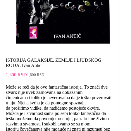
ISTORIJA GALAKSIJE, ZEMLJE I LJUDSKOG
RODA, Ivan Antic
1,300
RSD
1,600
RSD
Može se reći da je ovo fantastična istorija. To znači dve
stvari: nije uvek zasnovana na dokazanim
činjenicama i toliko je neverovatna da je teško poverovati
u nju. Njena svrha je da pomogne spoznaji,
da proširimo vidike, da nadiđemo postojeće okvire.
Možda je i stvarnost sama po sebi toliko fantastična da
teško možemo da poverujemo u nju, pa zato i ne živimo
sasvim u stvarnosti i sukobljavamo se sa njom.
Istoriju čovečanstva nije moguće ni znati ni razumeti bez