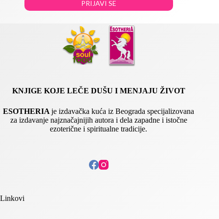
PRIJAVI SE
m
a
i
l
KNJIGE KOJE LEČE DUŠU I MENJAJU ŽIVOT
ESOTHERIA
je izdavačka kuća iz Beograda specijalizovana
za izdavanje najznačajnijih autora i dela zapadne i istočne
ezoterične i spiritualne tradicije.
Linkovi