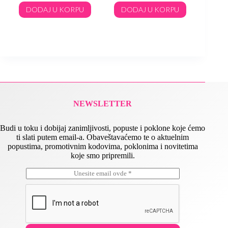
DODAJ U KORPU
DODAJ U KORPU
90
DO
NEWSLETTER
Budi u toku i dobijaj zanimljivosti, popuste i poklone koje ćemo
ti slati putem email-a. Obaveštavaćemo te o aktuelnim
popustima, promotivnim kodovima, poklonima i novitetima
koje smo pripremili.
E
E
m
m
a
a
i
i
l
l
*
*
E