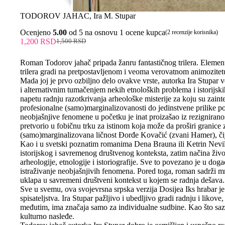
TODOROV JAHAC, Ira M. Stupar
Ocenjeno
5.00
od 5 na osnovu
1
ocene kupca
(
2
recenzije korisnika)
1,200
RSD
1,500
RSD
Roman Todorov jahač pripada žanru fantastičnog trilera. Elementi 
trilera gradi na pretpostavljenom i veoma verovatnom animozitet
Mada joj je prvo ozbiljno delo ovakve vrste, autorka Ira Stupar
i alternativnim tumačenjem nekih etnoloških problema i istorijski
napetu radnju razotkrivanja arheološke misterije za koju su zainter
profesionalne (samo)marginalizovanosti do jedinstvene prilike 
neobjašnjive fenomene u početku je inat proizašao iz rezignira
pretvorio u fobičnu trku za istinom koja može da proširi granice 
(samo)marginalizovana ličnost Đorđe Kovačić (zvani Hamer), čiji
Kao i u svetski poznatim romanima Dena Brauna ili Ketrin Nevil i
istorijskog i savremenog društvenog konteksta, zatim načina živo
arheologije, etnologije i istoriografije. Sve to povezano je u dog
istraživanje neobjašnjivih fenomena. Pored toga, roman sadrži m
uklapa u savremeni društveni kontekst u kojem se radnja dešava.
Sve u svemu, ova svojevrsna srpska verzija Dosijea Iks hrabar je
spisateljstva. Ira Stupar pažljivo i ubedljivo gradi radnju i likov
međutim, ima značaja samo za individualne sudbine. Kao što sazna
kulturno nasleđe.