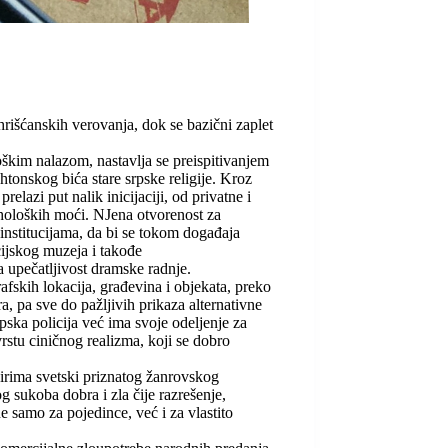
hrišćanskih verovanja, dok se bazični zaplet
škim nalazom, nastavlja se preispitivanjem
htonskog bića stare srpske religije. Kroz
elazi put nalik inicijaciji, od privatne i
holoških moći. NJena otvorenost za
institucijama, da bi se tokom događaja
cijskog muzeja i takođe
 upečatljivost dramske radnje.
afskih lokacija, građevina i objekata, preko
, pa sve do pažljivih prikaza alternativne
rpska policija već ima svoje odeljenje za
rstu ciničnog realizma, koji se dobro
virima svetski priznatog žanrovskog
og sukoba dobra i zla čije razrešenje,
 samo za pojedince, već i za vlastito