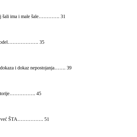
koj šali ima i male šale…………. 31
Novi model………………. 35
je dokaza i dokaz nepostojanja……. 39
te istorije……………. 45
Ne KO, već ŠTA……………. 51