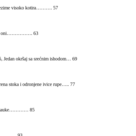
 prezime visoko kotira………. 57
 Mi I oni……………. 63
5, Jedan okršaj sa srećnim ishodom… 69
rena stoka i odronjene ivice rupe….. 77
jne nauke………… 85
 mi…………… 93