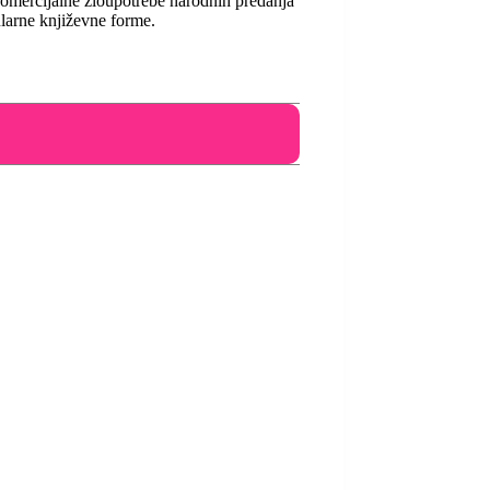
 komercijalne zloupotrebe narodnih predanja
ularne književne forme.