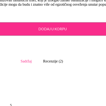
alizovan fantastični triler, koji je izbegao zamke banalizacije i moguće
radicije mogu da budu i znatno više od egzotičnog osveženja unutar pop
DODAJ U KORPU
Sadržaj
Recenzije (2)
…………. 5