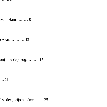
ć, zvani Hamer…….. 9
an kao Avar………… 13
a konja i to ćopavog………. 17
…. 21
kaš sa devijacijom kičme…….. 25