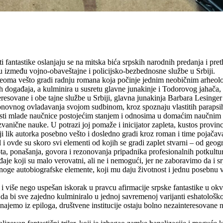
fantastike oslanjaju se na mitska bića srpskih narodnih predanja i pret
u između vojno-obaveštajne i policijsko-bezbednosne službe u Srbiji.
 veoma vešto gradi radnju romana koja počinje jednim neobičnim arheolo
h događaja, a kulminira u susretu glavne junakinje i Todorovog jahača, 
esovane i obe tajne službe u Srbiji, glavna junakinja Barbara Lesinger pr
ponovnog ovladavanja svojom sudbinom, kroz spoznaju vlastitih parapsi
nosti mlade naučnice postojećim stanjem i odnosima u domaćim naučnim 
zvanične nauke. U potrazi joj pomaže i inicijator zapleta, kustos provin
 lik autorka posebno vešto i dosledno gradi kroz roman i time pojačava
 ovde su skoro svi elementi od kojih se gradi zaplet stvarni – od geogr
ta, ponašanja, govora i rezonovanja pripadnika profesionalnih potkultura
ađaje koji su malo verovatni, ali ne i nemogući, jer ne zaboravimo da i s
noge autobiografske elemente, koji mu daju životnost i jednu posebnu v
 i više nego uspešan iskorak u pravcu afirmacije srpske fantastike u ok
e, da bi sve zajedno kulminiralo u jednoj savremenoj varijanti eshatološk
jemo iz epiloga, društvene institucije ostaju bolno nezainteresovane ne