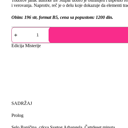
Todorov jahač autorke Ire Stupar dobro je osmišljen i uspešno re
i verovanja. Naprotiv, reč je o delu koje dokazuje da elementi t
Obim: 196 str, format B5, cena sa popustom: 1200 din.
Edicija
Misterije
SADRŽAJ
Prolog
Selo Baničina, crkva Svetog Arhangela Četrdeset minuta…