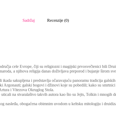
Sadržaj
Recenzije (0)
dručja cele Evrope, čiji su religiozni i magijski prvosvečtenici bili Dru
 naroda, a njihova religija danas doživljava preporod i bujanje širom sv
i ikada sakupljena i predstavlja očaravajuću panoramu tradicija galskih i
i Argonauti; galski bogovi i džinovi koje su pobedili; kako su smrtnici 
a Artura i Vitezova Okruglog Stola.
 uticali na stvaralaštvo takvih autora kao što su Jejts, Tolkin i mnogih d
og nasleđa, obogaćena obimnim uvodom u keltsku mitologiju i druidiza