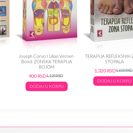
Joseph Corvo I Lilian Verner-
TERAPIJA REFLEKSNIH
Bond: ZONSKA TERAPIJA
STOPALA
BOJOM
1,320
RSD
1,650
RSD
900
RSD
1,120
RSD
DODAJ U KORPU
DODAJ U KORPU