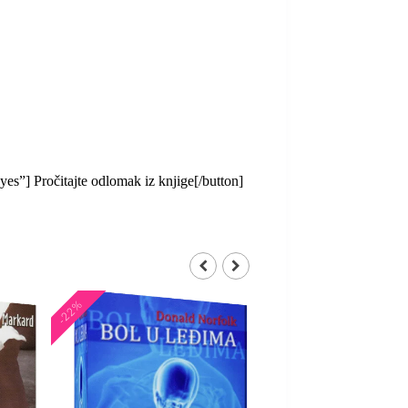
s”] Pročitajte odlomak iz knjige[/button]
-22%
-21%