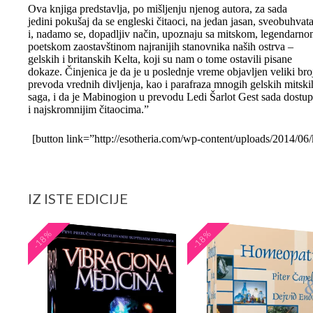
Ova knjiga predstavlja, po mišljenju njenog autora, za sada
jedini pokušaj da se engleski čitaoci, na jedan jasan, sveobuhvat
i, nadamo se, dopadljiv način, upoznaju sa mitskom, legendarno
poetskom zaostavštinom najranijih stanovnika naših ostrva –
gelskih i britanskih Kelta, koji su nam o tome ostavili pisane
dokaze. Činjenica je da je u poslednje vreme objavljen veliki bro
prevoda vrednih divljenja, kao i parafraza mnogih gelskih mitski
saga, i da je Mabinogion u prevodu Ledi Šarlot Gest sada dostu
i najskromnijim čitaocima.”
[button link=”http://esotheria.com/wp-content/uploads/2014/06
IZ ISTE EDICIJE
-18%
-18%