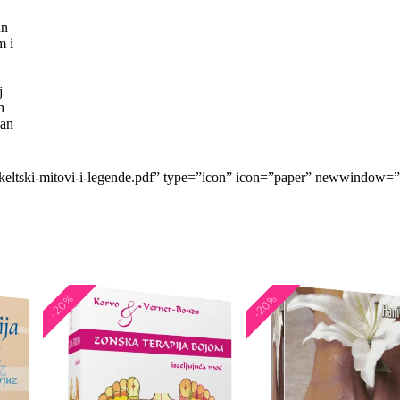
an
m i
j
h
pan
/keltski-mitovi-i-legende.pdf” type=”icon” icon=”paper” newwindow=”ye
-20%
-20%