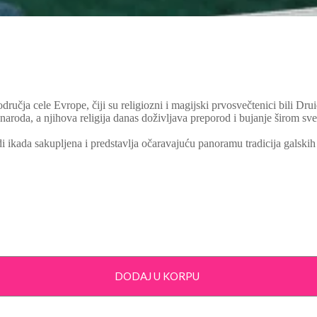
dručja cele Evrope, čiji su religiozni i magijski prvosvečtenici bili Dru
 naroda, a njihova religija danas doživljava preporod i bujanje širom sv
i ikada sakupljena i predstavlja očaravajuću panoramu tradicija galskih 
DODAJ U KORPU