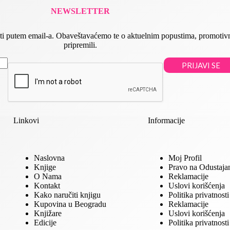
NEWSLETTER
 slati putem email-a. Obaveštavaćemo te o aktuelnim popustima, promot
pripremili.
PRIJAVI SE
Linkovi
Informacije
Naslovna
Moj Profil
Knjige
Pravo na Odustaja
O Nama
Reklamacije
Kontakt
Uslovi korišćenja
Kako naručiti knjigu
Politika privatnosti
Kupovina u Beogradu
Reklamacije
Knjižare
Uslovi korišćenja
Edicije
Politika privatnosti