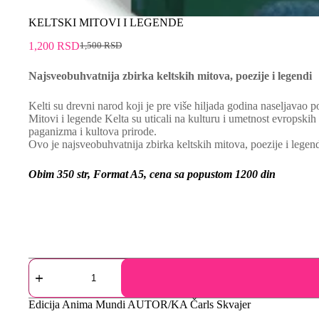
KELTSKI MITOVI I LEGENDE
1,200
RSD
1,500
RSD
Najsveobuhvatnija zbirka keltskih mitova, poezije i legendi
Kelti su drevni narod koji je pre više hiljada godina naseljavao po
Mitovi i legende Kelta su uticali na kulturu i umetnost evropskih
paganizma i kultova prirode.
Ovo je najsveobuhvatnija zbirka keltskih mitova, poezije i legend
Obim 350 str, Format A5, cena sa popustom 1200 din
Edicija
Anima Mundi
AUTOR/KA
Čarls Skvajer