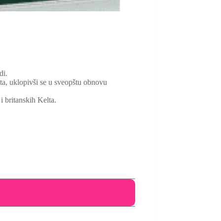
idi.
eta, uklopivši se u sveopštu obnovu
i britanskih Kelta.