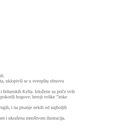
idi.
eta, uklopivši se u sveopštu obnovu
 britanskih Kelta. Izložene su priče svih
pokorili bogove; heroji velike ”irske
rugih, i na pisanje nekih od najboljih
m i ukrašena mnoštvom ilustracija.