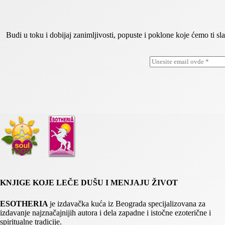
Budi u toku i dobijaj zanimljivosti, popuste i poklone koje ćemo ti
E
E
m
m
a
a
i
i
l
l
*
E
m
a
i
l
E
m
a
i
l
KNJIGE KOJE LEČE DUŠU I MENJAJU ŽIVOT
ESOTHERIA
je izdavačka kuća iz Beograda specijalizovana za
izdavanje najznačajnijih autora i dela zapadne i istočne ezoterične i
spiritualne tradicije.