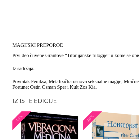
MAGIJSKI PREPOROD
Prvi deo čuvene Grantove “Tifonijanske trilogije” u kome se op
Iz sadržaja:
Povratak Feniksa; Metafizička osnova seksualne magije; Mračne
Fortune; Ostin Osman Sper i Kult Zos Kia.
IZ ISTE EDICIJE
-18%
-18%