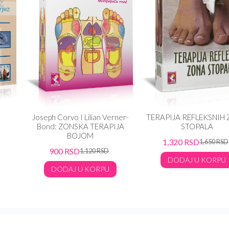
Joseph Corvo I Lilian Verner-
TERAPIJA REFLEKSNIH
Bond: ZONSKA TERAPIJA
STOPALA
BOJOM
1,320
RSD
1,650
RSD
900
RSD
1,120
RSD
DODAJ U KORPU
DODAJ U KORPU