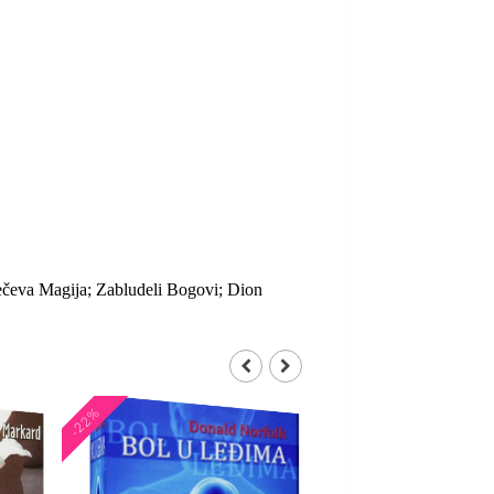
ečeva Magija; Zabludeli Bogovi; Dion
-22%
-21%