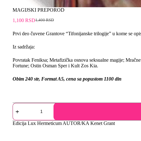
MAGIJSKI PREPOROD
1,100
RSD
1,400
RSD
Prvi deo čuvene Grantove “Tifonijanske trilogije” u kome se op
Iz sadržaja:
Povratak Feniksa; Metafizička osnova seksualne magije; Mračne
Fortune; Ostin Osman Sper i Kult Zos Kia.
Obim 240 str, Format A5, cena sa popustom 1100 din
Edicija
Lux Hermeticum
AUTOR/KA
Kenet Grant