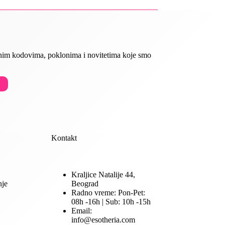
ivnim kodovima, poklonima i novitetima koje smo
Kontakt
Kraljice Natalije 44,
nje
Beograd
Radno vreme: Pon-Pet:
08h -16h | Sub: 10h -15h
Email:
info@esotheria.com