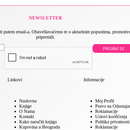
NEWSLETTER
 slati putem email-a. Obaveštavaćemo te o aktuelnim popustima, promot
pripremili.
PRIJAVI SE
Linkovi
Informacije
Naslovna
Moj Profil
Knjige
Pravo na Odustaja
O Nama
Reklamacije
Kontakt
Uslovi korišćenja
Kako naručiti knjigu
Politika privatnosti
Kupovina u Beogradu
Reklamacije