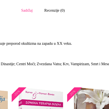
Sadržaj
Recenzije (0)
isuje preporod okultizma na zapadu u XX veku.
 Dinastije; Centri Moći; Zvezdana Vatra; Krv, Vampirizam, Smrt i Mes
-20%
-20%