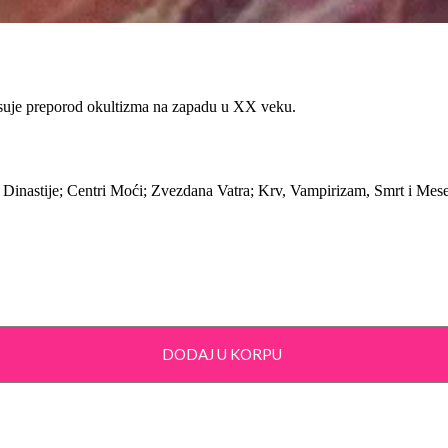
isuje preporod okultizma na zapadu u XX veku.
 Dinastije; Centri Moći; Zvezdana Vatra; Krv, Vampirizam, Smrt i Mes
DODAJ U KORPU