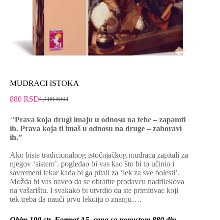
MUDRACI ISTOKA
880
RSD
1,100
RSD
‘
‘Prava koja drugi imaju u odnosu na tebe – zapamti
ih. Prava koja ti imaš u odnosu na druge – zaboravi
ih.”
Ako biste tradicionalnog istočnjačkog mudraca zapitali za
njegov ‘sistem’, pogledao bi vas kao što bi to učinio i
savremeni lekar kada bi ga pitali za ‘lek za sve bolesti’.
Možda bi vas naveo da se obratite prodavcu nadrilekova
na vašarištu. I svakako bi utvrdio da ste primitivac koji
tek treba da nauči prvu lekciju o znanju….
Obim 190 str, Format A5, cena sa popustom 880 din