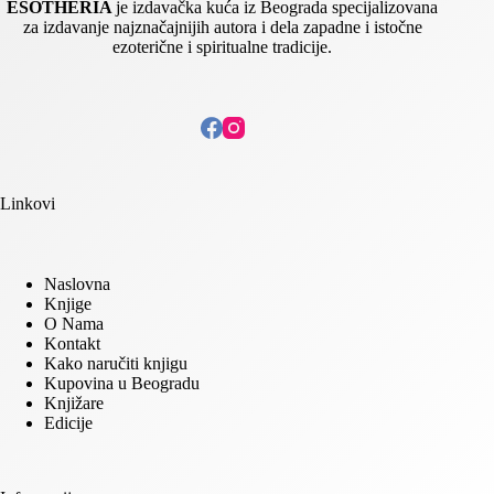
ESOTHERIA
je izdavačka kuća iz Beograda specijalizovana
za izdavanje najznačajnijih autora i dela zapadne i istočne
ezoterične i spiritualne tradicije.
Linkovi
Naslovna
Knjige
O Nama
Kontakt
Kako naručiti knjigu
Kupovina u Beogradu
Knjižare
Edicije