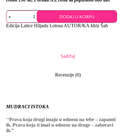
DODAJ U KORPU
Edicija
Latice Hiljadu Lotosa
AUTOR/KA
Idriz Šah
Sadržaj
Recenzije (0)
MUDRACI ISTOKA
‘
‘Prava koja drugi imaju u odnosu na tebe – zapamti
ih. Prava koja ti imaš u odnosu na druge – zaboravi
ih.”