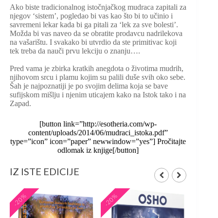
Ako biste tradicionalnog istočnjačkog mudraca zapitali za
njegov ‘sistem’, pogledao bi vas kao što bi to učinio i
savremeni lekar kada bi ga pitali za ‘lek za sve bolesti’.
Možda bi vas naveo da se obratite prodavcu nadrilekova
na vašarištu. I svakako bi utvrdio da ste primitivac koji
tek treba da nauči prvu lekciju o znanju….
Pred vama je zbirka kratkih anegdota o životima mudrih,
njihovom srcu i plamu kojim su palili duše svih oko sebe.
Šah je najpoznatiji je po svojim delima koja se bave
sufijskom mišlju i njenim uticajem kako na Istok tako i na
Zapad.
[button link=”http://esotheria.com/wp-
content/uploads/2014/06/mudraci_istoka.pdf”
type=”icon” icon=”paper” newwindow=”yes”] Pročitajte
odlomak iz knjige[/button]
IZ ISTE EDICIJE
-20%
-20%
-20%