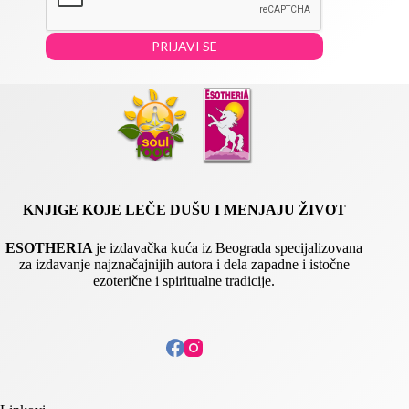
l
i
*
l
E
PRIJAVI SE
m
a
i
l
KNJIGE KOJE LEČE DUŠU I MENJAJU ŽIVOT
ESOTHERIA
je izdavačka kuća iz Beograda specijalizovana
za izdavanje najznačajnijih autora i dela zapadne i istočne
ezoterične i spiritualne tradicije.