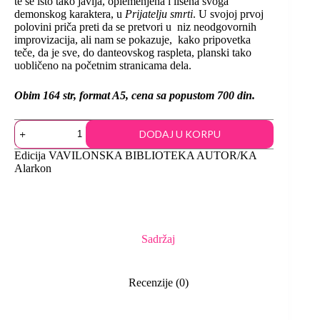
te se isto tako javlja, oplemenjena i lišena svoga
demonskog karaktera, u
Prijatelju smrti
. U svojoj prvoj
polovini priča preti da se pretvori u niz neodgovornih
improvizacija, ali nam se pokazuje, kako pripovetka
teče, da je sve, do danteovskog raspleta, planski tako
uobličeno na početnim stranicama dela.
Obim 164 str, format A5, cena sa popustom 700 din.
DODAJ U KORPU
Edicija
VAVILONSKA BIBLIOTEKA
AUTOR/KA
Alarkon
Sadržaj
Recenzije (0)