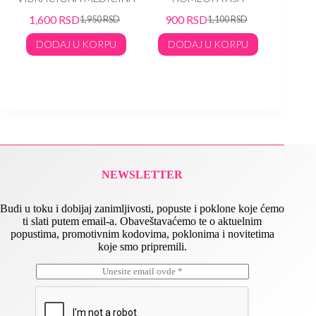
Verne
1,600
RSD
900
RSD
1,950
RSD
1,100
RSD
TER
DODAJ U KORPU
DODAJ U KORPU
90
DO
NEWSLETTER
Budi u toku i dobijaj zanimljivosti, popuste i poklone koje ćemo
ti slati putem email-a. Obaveštavaćemo te o aktuelnim
popustima, promotivnim kodovima, poklonima i novitetima
koje smo pripremili.
E
*
m
E
a
m
i
a