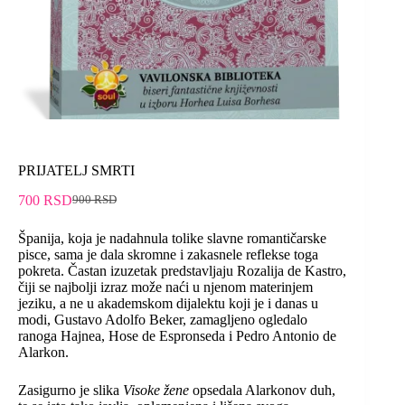
PRIJATELJ SMRTI
700
RSD
900
RSD
Španija, koja je nadahnula tolike slavne romantičarske
pisce, sama je dala skromne i zakasnele reflekse toga
pokreta. Častan izuzetak predstavljaju Rozalija de Kastro,
čiji se najbolji izraz može naći u njenom materinjem
jeziku, a ne u akademskom dijalektu koji je i danas u
modi, Gustavo Adolfo Beker, zamagljeno ogledalo
ranoga Hajnea, Hose de Espronseda i Pedro Antonio de
Alarkon.
Zasigurno je slika
Visoke žene
opsedala Alarkonov duh,