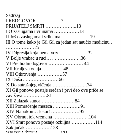
Sadržaj
PREDGOVOR . …………..7
PRIJATELJ SMRTI ………………..13
I O zaslugama i vrlinama …………….13
II Još o zaslugama i vrlinama ………………19
III O tome kako je Gil Gil za jedan sat naučio medicinu .
………………25
IV Digresija koja nema veze… . ………….32
V Bolje vrabac u ruci… . ……………..36
VI Prethodni dogovor …………………. 44
VII Kraljeva odaja …………..48
VIII Otkrovenja …………….57
IX Duša . …………………66
X Do sutrašnjeg viđenja ………………….74
XI Gil ponovo postaje srećan i prvi deo ove priče se
završava ……………81
XII Zalazak sunca …………………84
XIII Pomračenje meseca . …………….91
XIV Napokon… lekar! ………………95
XV Obrnut tok vremena …………………..104
XVI Smrt ponovo postaje ozbiljna ……………114
Zaključak …………….128
VISOKA ŽENA …………..131