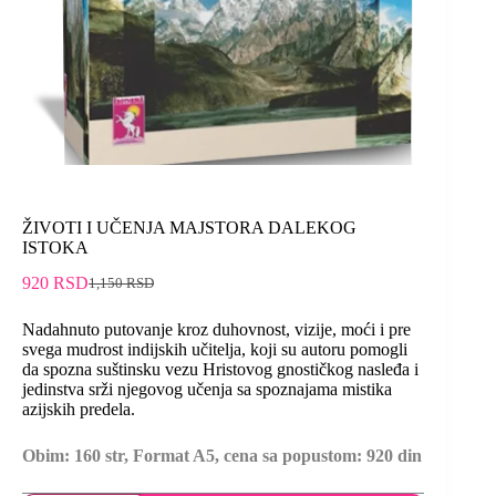
ŽIVOTI I UČENJA MAJSTORA DALEKOG
ISTOKA
920
RSD
1,150
RSD
Nadahnuto putovanje kroz duhovnost, vizije, moći i pre
svega mudrost indijskih učitelja, koji su autoru pomogli
da spozna suštinsku vezu Hristovog gnostičkog nasleđa i
jedinstva srži njegovog učenja sa spoznajama mistika
azijskih predela.
Obim: 160 str, Format A5, cena sa popustom: 920 din