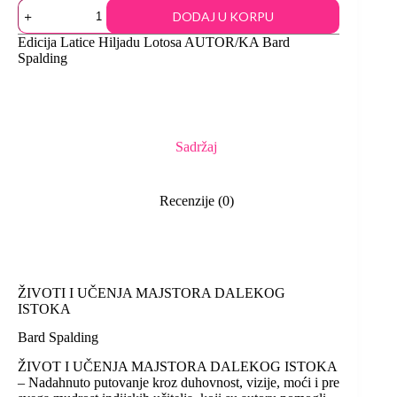
DODAJ U KORPU
Edicija
Latice Hiljadu Lotosa
AUTOR/KA
Bard
Spalding
Sadržaj
Recenzije (0)
ŽIVOTI I UČENJA MAJSTORA DALEKOG
ISTOKA
Bard Spalding
ŽIVOT I UČENJA MAJSTORA DALEKOG ISTOKA
– Nadahnuto putovanje kroz duhovnost, vizije, moći i pre