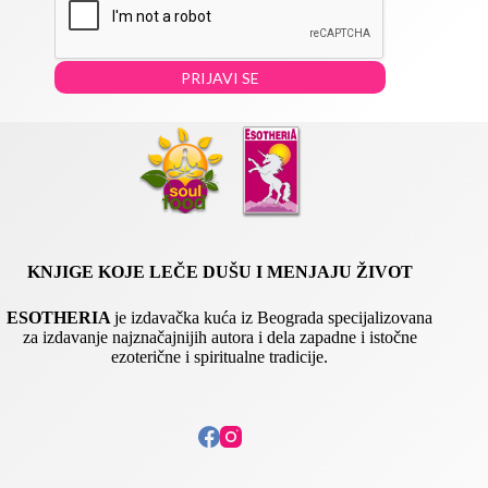
i
i
l
l
*
E
m
PRIJAVI SE
a
i
l
E
m
a
i
l
KNJIGE KOJE LEČE DUŠU I MENJAJU ŽIVOT
ESOTHERIA
je izdavačka kuća iz Beograda specijalizovana
za izdavanje najznačajnijih autora i dela zapadne i istočne
ezoterične i spiritualne tradicije.