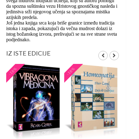
svega mudrost indijskih učitelja, koji su autoru pomogli
da spozna suštinsku vezu Hristovog gnostičkog nasleđa i
jedinstva srži njegovog učenja sa spoznajama mistika
azijskih predela.
Još jedna knjiga srca koja briše granice između tradicija
istoka i zapada, pokazujući da večna mudrost dolazi iz
istog božanskog izvora, prelivajući se na sve strane sveta
podjednako.
IZ ISTE EDICIJE
-18%
-18%
-20%