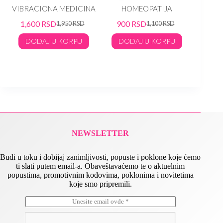
rd
VIBRACIONA MEDICINA
HOMEOPATIJA
Josep
Verne
1,600
RSD
900
RSD
1,950
RSD
1,100
RSD
TER
DODAJ U KORPU
DODAJ U KORPU
90
DO
NEWSLETTER
Budi u toku i dobijaj zanimljivosti, popuste i poklone koje ćemo
ti slati putem email-a. Obaveštavaćemo te o aktuelnim
popustima, promotivnim kodovima, poklonima i novitetima
koje smo pripremili.
E
E
m
m
a
a