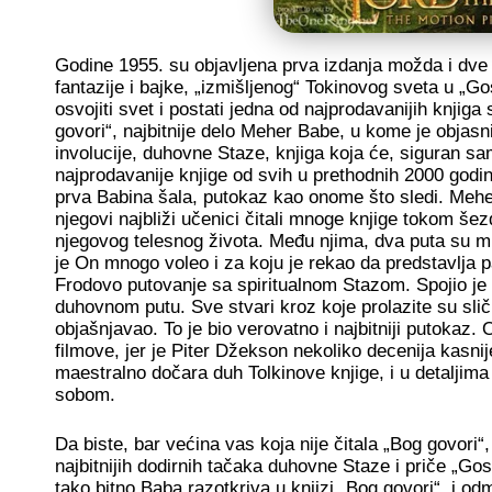
Godine 1955. su objavljena prva izdanja možda i dve 
fantazije i bajke, „izmišljenog“ Tokinovog sveta u „
osvojiti svet i postati jedna od najprodavanijih knjig
govori“, najbitnije delo Meher Babe, u kome je objasni
involucije, duhovne Staze, knjiga koja će, siguran sa
najprodavanije knjige od svih u prethodnih 2000 godina.
prva Babina šala, putokaz kao onome što sledi. Mehe
njegovi najbliži učenici čitali mnoge knjige tokom še
njegovog telesnog života. Među njima, dva puta su mu 
je On mnogo voleo i za koju je rekao da predstavlja
Frodovo putovanje sa spiritualnom Stazom. Spojio je d
duhovnom putu. Sve stvari kroz koje prolazite su sličn
objašnjavao. To je bio verovatno i najbitniji putokaz.
filmove, jer je Piter Džekson nekoliko decenija kasnije
maestralno dočara duh Tolkinove knjige, i u detaljima
sobom.
Da biste, bar većina vas koja nije čitala „Bog govori
najbitnijih dodirnih tačaka duhovne Staze i priče „G
tako bitno Baba razotkriva u knjizi „Bog govori“, i od