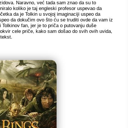
a zidova. Naravno, već tada sam znao da su to
iniralo koliko je taj engleski profesor uspevao da
tka da je Tolkin u svojoj imaginaciji uspeo da
uspeo da dokučim ovo što ću se truditi ovde da vam iz
 Tolkinov fan, jer je to priča o putovanju duše
i okvir cele priče, kako sam došao do svih ovih uvida,
 tekst.