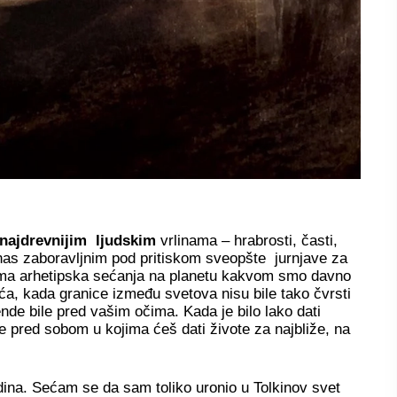
najdrevnijim ljudskim
vrlinama – hrabrosti, časti,
danas zaboravljnim pod pritiskom sveopšte jurnjave za
nama arhetipska sećanja na planetu kakvom smo davno
ića, kada granice između svetova nisu bile tako čvrsti
nde bile pred vašim očima. Kada je bilo lako dati
te pred sobom u kojima ćeš dati živote za najbliže, na
ina. Sećam se da sam toliko uronio u Tolkinov svet