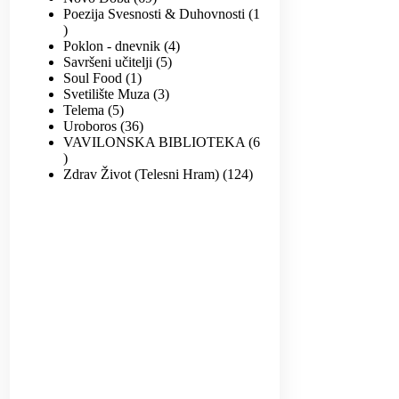
Poezija Svesnosti & Duhovnosti
1
Poklon - dnevnik
4
Savršeni učitelji
5
Soul Food
1
Svetilište Muza
3
Telema
5
Uroboros
36
VAVILONSKA BIBLIOTEKA
6
Zdrav Život (Telesni Hram)
124