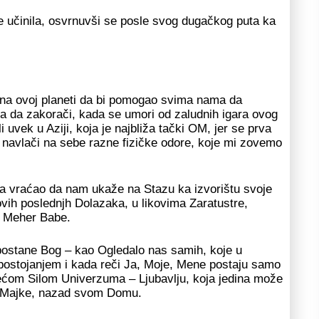
je učinila, osvrnuvši se posle svog dugačkog puta ka
 na ovoj planeti da bi pomogao svima nama da
ra da zakorači, kada se umori od zaludnih igara ovog
 uvek u Aziji, koja je najbliža tački OM, jer se prva
navlači na sebe razne fizičke odore, koje mi zovemo
a vraćao da nam ukaže na Stazu ka izvorištu svoje
ovih poslednjh Dolazaka, u likovima Zaratustre,
u Meher Babe.
ostane Bog – kao Ogledalo nas samih, koje u
postojanjem i kada reči Ja, Moje, Mene postaju samo
većom Silom Univerzuma – Ljubavlju, koja jedina može
lo Majke, nazad svom Domu.