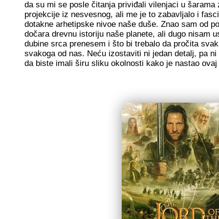
da su mi se posle čitanja priviđali vilenjaci u šaram
projekcije iz nesvesnog, ali me je to zabavljalo i fasc
dotakne arhetipske nivoe naše duše. Znao sam od poče
dočara drevnu istoriju naše planete, ali dugo nisam 
dubine srca prenesem i što bi trebalo da pročita svaki
svakoga od nas. Neću izostaviti ni jedan detalj, pa n
da biste imali širu sliku okolnosti kako je nastao ovaj