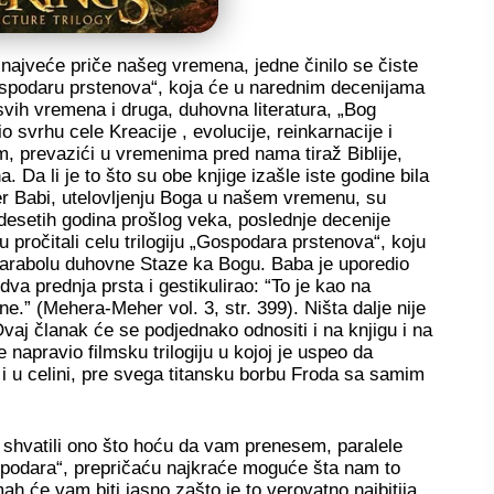
najveće priče našeg vremena, jedne činilo se čiste
Gospodaru prstenova“, koja će u narednim
decenijama
a svih vremena i druga, duhovna literatura, „Bog
o svrhu cele Kreacije , evolucije, reinkarnacije i
m, prevazići u vremenima pred nama tiraž Biblije,
 Da li je to što su obe knjige izašle iste godine bila
r Babi, utelovljenju Boga u našem vremenu, su
zdesetih godina prošlog veka, poslednje decenije
pročitali celu trilogiju „Gospodara prstenova“, koju
 parabolu duhovne Staze ka Bogu. Baba je uporedio
va prednja prsta i gestikulirao: “To je kao na
e.” (Mehera-Meher vol. 3, str. 399). Ništa dalje nije
 Ovaj članak će se podjednako odnositi i na knjigu i na
 napravio filmsku trilogiju u kojoj je uspeo da
 i u celini, pre svega titansku borbu Froda sa samim
“, shvatili ono što hoću da vam prenesem, paralele
ospodara“, prepričaću najkraće moguće šta nam to
mah će vam biti jasno zašto je to verovatno najbitija