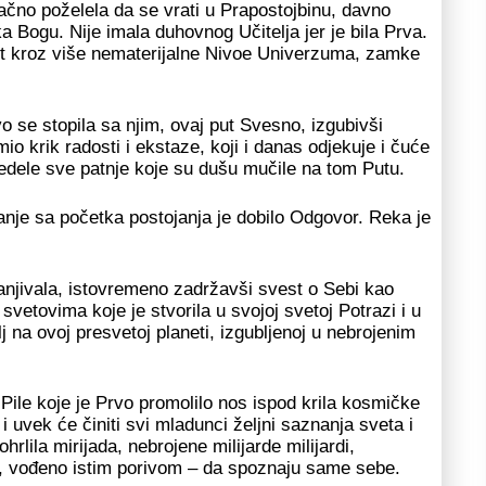
načno poželela da se vrati u Prapostojbinu, davno
 Bogu. Nije imala duhovnog Učitelja jer je bila Prva.
 put kroz više nematerijalne Nivoe Univerzuma, zamke
 se stopila sa njim, ovaj put Svesno, izgubivši
krik radosti i ekstaze, koji i danas odjekuje i čuće
edele sve patnje koje su dušu mučile na tom Putu.
tanje sa početka postojanja je dobilo Odgovor. Reka je
tanjivala, istovremeno zadržavši svest o Sebi kao
vetovima koje je stvorila u svojoj svetoj Potrazi i u
j na ovoj presvetoj planeti, izgubljenoj u nebrojenim
o Pile koje je Prvo promolilo nos ispod krila kosmičke
 uvek će činiti svi mladunci željni saznanja sveta i
hrlila mirijada, nebrojene milijarde milijardi,
, vođeno istim porivom – da spoznaju same sebe.