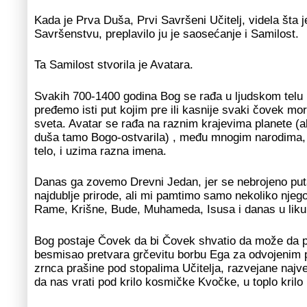
Kada je Prva Duša, Prvi Savršeni Učitelj, videla šta 
Savršenstvu, preplavilo ju je saosećanje i Samilost.
Ta Samilost stvorila je Avatara.
Svakih 700-1400 godina Bog se rađa u ljudskom telu
pređemo isti put kojim pre ili kasnije svaki čovek mo
sveta. Avatar se rađa na raznim krajevima planete (ali
duša tamo Bogo-ostvarila) , među mnogim narodima, 
telo, i uzima razna imena.
Danas ga zovemo Drevni Jedan, jer se nebrojeno put
najdublje prirode, ali mi pamtimo samo nekoliko njeg
Rame, Krišne, Bude, Muhameda, Isusa i danas u lik
Bog postaje Čovek da bi Čovek shvatio da može da p
besmisao pretvara grčevitu borbu Ega za odvojenim 
zrnca prašine pod stopalima Učitelja, razvejane naj
da nas vrati pod krilo kosmičke Kvočke, u toplo kri