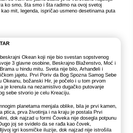
riva ko smo, šta smo i šta radimo na ovoj svetoj
 kao mit, legenda, ispričao usmeno desetinama puta
.
TAR
 beskrajni Okean koji nije bio svestan sopstvenog
 svoje 3 glavne osobine, Beskrajno Blaženstvo, Moć i
 Brama u hindu mitu. Sveta nije bilo, Arhanđeli i
mičkom jajetu. Prvi Poriv da Bog Spozna Samog Sebe
u Okeanu, božanski Hir, je počelo i u tom prvom
ja je krenula na nezamislivo dugačko putovanje
 sebe stvorio je celu Kreaciju.
mnogim planetama menjala oblike, bila je prvi kamen,
va ptica, prva životinja i na kraju je postala Prvi
olini, dok najzad u formi Čoveka nije dosegla potpunu
Dugo joj se svidelo da se rađa kao čovek,
voj igri kosmičke iluzije, dok najzad nije istrošila