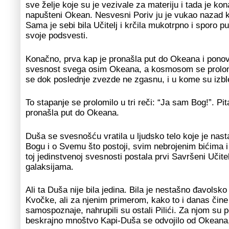
sve želje koje su je vezivale za materiju i tada je ko
napušteni Okean. Nesvesni Poriv ju je vukao nazad ka
Sama je sebi bila Učitelj i krčila mukotrpno i sporo
svoje podsvesti.
Konačno, prva kap je pronašla put do Okeana i ponovo
svesnost svega osim Okeana, a kosmosom se prolomio 
se dok poslednje zvezde ne zgasnu, i u kome su izbl
To stapanje se prolomilo u tri reči: “Ja sam Bog!”. Pi
pronašla put do Okeana.
Duša se svesnošću vratila u ljudsko telo koje je nas
Bogu i o Svemu što postoji, svim nebrojenim bićima i s
toj jedinstvenoj svesnosti postala prvi Savršeni Učitel
galaksijama.
Ali ta Duša nije bila jedina. Bila je nestašno đavolsk
Kvočke, ali za njenim primerom, kako to i danas čine i
samospoznaje, nahrupili su ostali Pilići. Za njom su po
beskrajno mnoštvo Kapi-Duša se odvojilo od Okeana