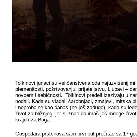
Tolkinovi junaci su veličanstvena oda najuzvišenijimi
plemenitosti, požrtvovanju, prijateljstvu, Ljubavi – 
novcem i sebičnosti. Tolkinovi predeli izazivaju u 
hodali. Kada su vladali čarobnjaci, zmajevi, mitska b
i neprobojne kao danas (ne još zadugo), kada su lege
život za bližnjeg, jer si znao da imaš još mnoge živo
kraju i za Boga.
Gospodara prstenova sam prvi put pročitao sa 17 god