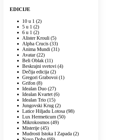
EDICIJE
10 u 1
2
5 u 1
2
6 u 1
2
Alister Krouli
5
Alpha Crucis
33
Anima Mundi
31
Avatar
22
Beli Oblak
11
Beskrajni svetovi
4
Dečija edicija
2
Gregori Grabovoi
1
Grifon
8
Idealan Duo
27
Idealan Kvartet
6
Idealan Trio
15
Jungovski Krug
2
Latice Hiljadu Lotosa
98
Lux Hermeticum
50
Mikrokosmos
49
Misterije
45
Mudrosti Istoka I Zapada
2
Novo Doba
69