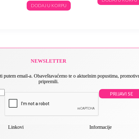
DODAJ U KORPU
NEWSLETTER
 slati putem email-a. Obaveštavaćemo te o aktuelnim popustima, promot
pripremili.
PRIJAVI SE
Linkovi
Informacije