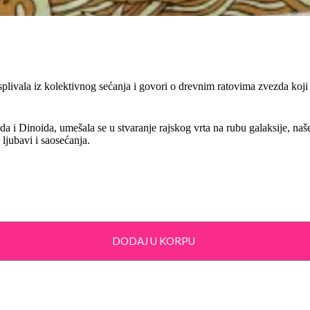
 isplivala iz kolektivnog sećanja i govori o drevnim ratovima zvezda koj
 i Dinoida, umešala se u stvaranje rajskog vrta na rubu galaksije, naše
 ljubavi i saosećanja.
DODAJ U KORPU