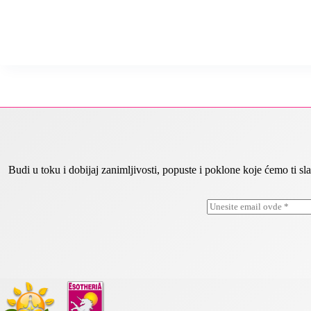
Budi u toku i dobijaj zanimljivosti, popuste i poklone koje ćemo ti
E
*
m
E
a
m
i
a
l
i
*
l
*