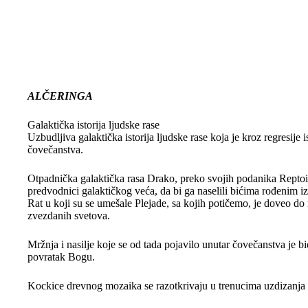
ALČERINGA
Galaktička istorija ljudske rase
Uzbudljiva galaktička istorija ljudske rase koja je kroz regresije
čovečanstva.
Otpadnička galaktička rasa Drako, preko svojih podanika Reptoida
predvodnici galaktičkog veća, da bi ga naselili bićima rođenim iz
Rat u koji su se umešale Plejade, sa kojih potičemo, je doveo do 
zvezdanih svetova.
Mržnja i nasilje koje se od tada pojavilo unutar čovečanstva je b
povratak Bogu.
Kockice drevnog mozaika se razotkrivaju u trenucima uzdizanja pl