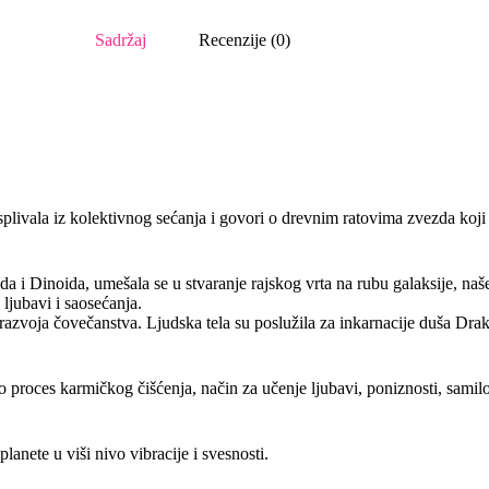
Sadržaj
Recenzije (0)
 isplivala iz kolektivnog sećanja i govori o drevnim ratovima zvezda koj
 i Dinoida, umešala se u stvaranje rajskog vrta na rubu galaksije, naše
 ljubavi i saosećanja.
razvoja čovečanstva. Ljudska tela su poslužila za inkarnacije duša Drakoa
io proces karmičkog čišćenja, način za učenje ljubavi, poniznosti, samil
anete u viši nivo vibracije i svesnosti.