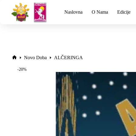
Naslovna
O Nama
Edicije
Novo Doba
ALČERINGA
-20%