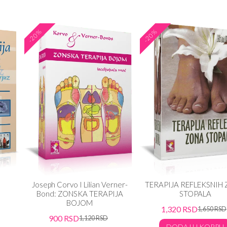
-20%
-20%
Joseph Corvo I Lilian Verner-
TERAPIJA REFLEKSNIH
Bond: ZONSKA TERAPIJA
STOPALA
BOJOM
1,320
RSD
1,650
RSD
900
RSD
1,120
RSD
DODAJ U KORPU