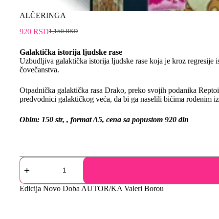
ALČERINGA
920
RSD
1,150
RSD
Galaktička istorija ljudske rase
Uzbudljiva galaktička istorija ljudske rase koja je kroz regresije
čovečanstva.
Otpadnička galaktička rasa Drako, preko svojih podanika Reptoida
predvodnici galaktičkog veća, da bi ga naselili bićima rođenim iz
Obim
: 150 str, , format A5, cena sa popustom 920
din
Edicija
Novo Doba
AUTOR/KA
Valeri Borou