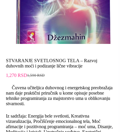
STVARANJE SVETLOSNOG TELA – Razvoj
duhovnih moći i podizanje lične vibracije
1,270
RSD
1,590
RSD
Čuvena učiteljica duhovnog i energetskog preobražaja
nam daje praktični priručnik u kome opisuje posebne
tehnike programiranja za majstorstvo uma u oblikovanju
stvarnosti.
Iz sadržaja: Energija bele svetlosti, Kreativna
vizuealizacija, Pročišćenje emocionalnog tela, Moć
afirnacije i pozitivnog programiranja – moć uma, Disanje,
Meditacija i kristali, Unutrašnje vođstvo, Ezoterični