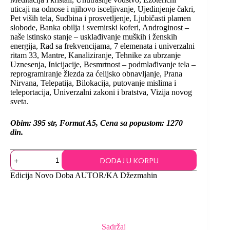
uticaji na odnose i njihovo isceljivanje, Ujedinjenje čakri,
Pet viših tela, Sudbina i prosvetljenje, Ljubičasti plamen
slobode, Banka obilja i svemirski koferi, Androginost –
naše istinsko stanje – usklađivanje muških i ženskih
energija, Rad sa frekvencijama, 7 elemenata i univerzalni
ritam 33, Mantre, Kanaliziranje, Tehnike za ubrzanje
Uznesenja, Inicijacije, Besmrtnost – podmlađivanje tela –
reprogramiranje žlezda za ćelijsko obnavljanje, Prana
Nirvana, Telepatija, Bilokacija, putovanje mislima i
teleportacija, Univerzalni zakoni i bratstva, Vizija novog
sveta.
Obim: 395 str, Format A5, Cena sa popustom: 1270
din.
DODAJ U KORPU
Edicija
Novo Doba
AUTOR/KA
Džezmahin
Sadržaj