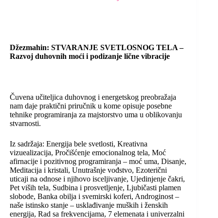
Džezmahin: STVARANJE SVETLOSNOG TELA –
Razvoj duhovnih moći i podizanje lične vibracije
Čuvena učiteljica duhovnog i energetskog preobražaja
nam daje praktični priručnik u kome opisuje posebne
tehnike programiranja za majstorstvo uma u oblikovanju
stvarnosti.
Iz sadržaja: Energija bele svetlosti, Kreativna
vizuealizacija, Pročišćenje emocionalnog tela, Moć
afirnacije i pozitivnog programiranja – moć uma, Disanje,
Meditacija i kristali, Unutrašnje vođstvo, Ezoterični
uticaji na odnose i njihovo isceljivanje, Ujedinjenje čakri,
Pet viših tela, Sudbina i prosvetljenje, Ljubičasti plamen
slobode, Banka obilja i svemirski koferi, Androginost –
naše istinsko stanje – usklađivanje muških i ženskih
energija, Rad sa frekvencijama, 7 elemenata i univerzalni