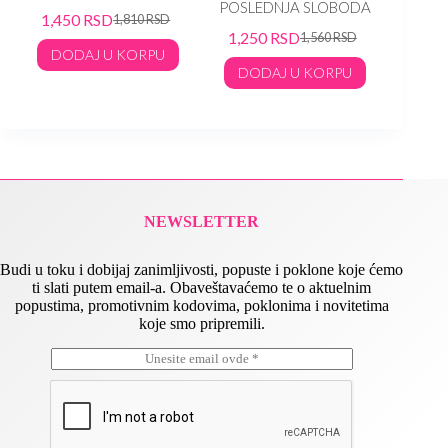
POSLEDNJA SLOBODA
1,450
RSD
1,60
1,810
RSD
1,250
RSD
1,560
RSD
DODAJ U KORPU
DO
DODAJ U KORPU
NEWSLETTER
Budi u toku i dobijaj zanimljivosti, popuste i poklone koje ćemo
ti slati putem email-a. Obaveštavaćemo te o aktuelnim
popustima, promotivnim kodovima, poklonima i novitetima
koje smo pripremili.
E
E
m
m
a
a
i
i
l
l
*
E