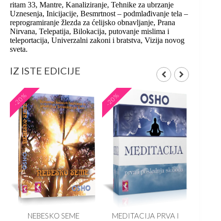
ritam 33, Mantre, Kanaliziranje, Tehnike za ubrzanje
Uznesenja, Inicijacije, Besmrtnost – podmlađivanje tela –
reprogramiranje žlezda za ćelijsko obnavljanje, Prana
Nirvana, Telepatija, Bilokacija, putovanje mislima i
teleportacija, Univerzalni zakoni i bratstva, Vizija novog
sveta.
IZ ISTE EDICIJE
-20%
-20%
-20%
NEBESKO SEME
MEDITACIJA PRVA I
KNJ