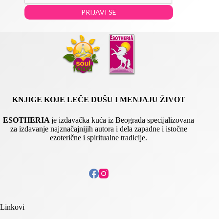
m
PRIJAVI SE
a
i
l
*
KNJIGE KOJE LEČE DUŠU I MENJAJU ŽIVOT
ESOTHERIA
je izdavačka kuća iz Beograda specijalizovana
za izdavanje najznačajnijih autora i dela zapadne i istočne
ezoterične i spiritualne tradicije.
Linkovi