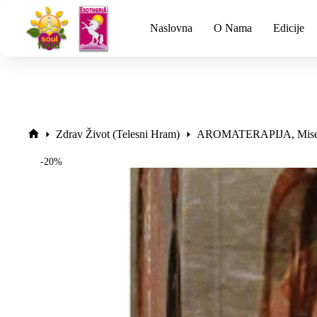
Naslovna
O Nama
Edicije
Zdrav Život (Telesni Hram)
AROMATERAPIJA, Misel
-20%