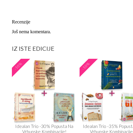
Recenzije
Još nema komentara.
IZ ISTE EDICIJE
-10%
-10%
 Na
Idealan Trio -30% Popusta Na
Idealan Trio -35% Popust
Vrhunske Kombinacije!
Vrhunske Kombinacije