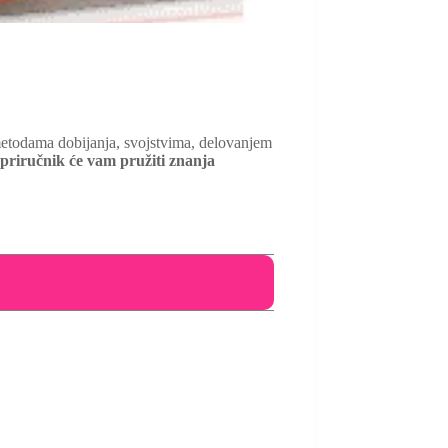
 metodama dobijanja, svojstvima, delovanjem
 priručnik će vam pružiti znanja