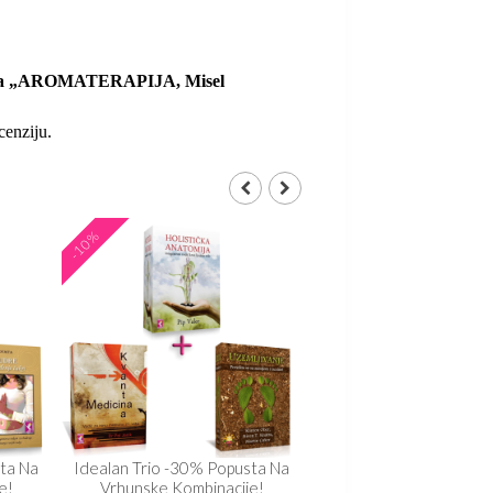
iju za „AROMATERAPIJA, Misel
cenziju.
-10%
-10%
ta Na
Idealan Trio -30% Popusta Na
Idealan Trio -30% Pop
e!
Vrhunske Kombinacije!
Vrhunske Kombinaci