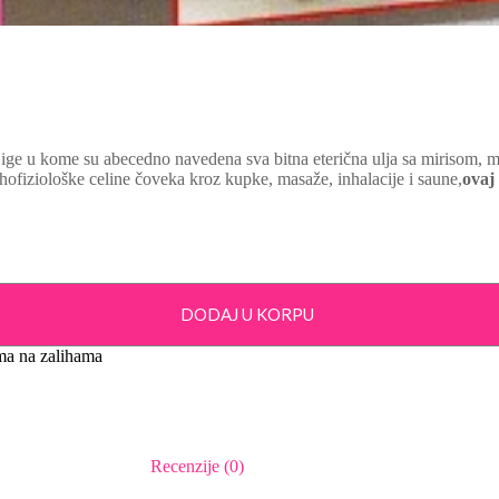
knjige u kome su abecedno navedena sva bitna eterična ulja sa mirisom,
hofiziološke celine čoveka kroz kupke, masaže, inhalacije i saune,
ovaj
DODAJ U KORPU
a na zalihama
Recenzije (0)