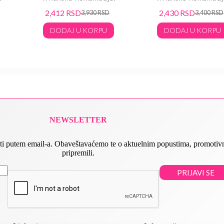
2,412
RSD
2,430
RSD
3,930
RSD
3,400
RSD
DODAJ U KORPU
DODAJ U KORPU
NEWSLETTER
 slati putem email-a. Obaveštavaćemo te o aktuelnim popustima, promot
pripremili.
PRIJAVI SE