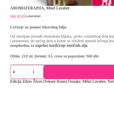
AROMATERAPIJA, Misel Lavabre
960
RSD
1,200
RSD
Lečenje uz pomoć lekovitog bilja
Od istorijata prerade ekstrakata biljaka, preko centralnog dela 
i primenom, do trećeg dela u kome su izloženi metodi lečenja psi
neophodna za
uspešno korišćenje eteričnih ulja.
Obim: 210 str, format: A5, cena sa popustom: 960 din
Edicija
Zdrav Život (Telesni Hram)
Oznake:
Mišel Lavabre
,
Nem