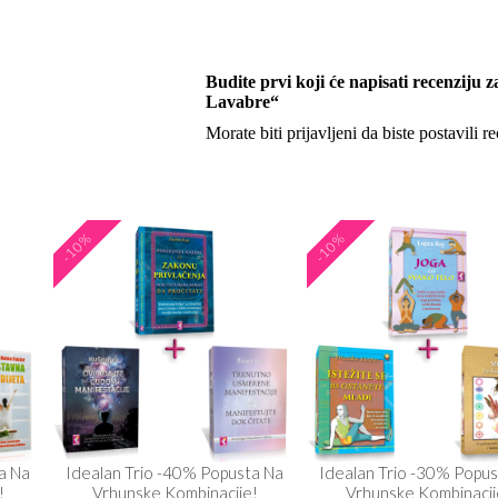
Budite prvi koji će napisati recenz
Lavabre“
Morate biti
prijavljeni
da biste postavili re
-10%
-10%
a Na
Idealan Trio -40% Popusta Na
Idealan Trio -30% Popus
!
Vrhunske Kombinacije!
Vrhunske Kombinacij