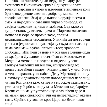
Поштовани читаоче, да ли верујеш у Тајну реч
скривену у Вилинском срцу? Одшкрини врата
зеленог царства и упознај племените вилењаке који
бране ове древне светиње добра од маглених
следбеника зла. Знај да је њихово оружје песма и
смех, а најоданији савезник управо природа, са
својим чудесним тајнама и моћима. Одвaжно се
супротстављају вилењацима из Царства маглених
мочвара и боре се против таме, својим
несвакидашњим чаролијама. Учиниће да поверујеш
у лепа и једноставна чуда која су свуда око нас, и у
нама самима ‒ љубав, племенитост, храброст,
слобода… Ићи ћеш са њима у освајање Вилин-брда
са храбрим Душаном; посетићеш са Маслачком и
Меденом мочварне пределе и видети чувени
злоизум маглених вилењака, контраогледало;
присуствоваћеш вашару „Медни дани”, у част биља
и меда; наравно, упознаћеш Деку Мразивоја и вилу
Пахуљку и доживети праву новогодишњу чаролију;
чућеш Копривка како свира на морском седмозвуку,
уживати у берби милодуха за Меденин хербаријум.
Крени са њима у пустоловину и сазнаћеш да је и
најмањи зрак светлости јачи од непрегледног океана
таме. Срећно путовање кроз Царство Вилинског
срца!