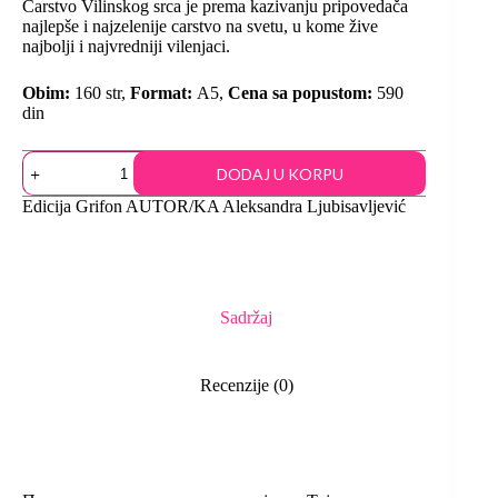
Carstvo Vilinskog srca je prema kazivanju pripovedača
najlepše i najzelenije carstvo na svetu, u kome žive
najbolji i najvredniji vilenjaci.
Obim:
160 str,
Format:
A5,
Cena sa popustom:
590
din
DODAJ U KORPU
Edicija
Grifon
AUTOR/KA
Aleksandra Ljubisavljević
Sadržaj
Recenzije (0)