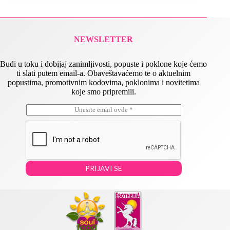
NEWSLETTER
Budi u toku i dobijaj zanimljivosti, popuste i poklone koje ćemo
ti slati putem email-a. Obaveštavaćemo te o aktuelnim
popustima, promotivnim kodovima, poklonima i novitetima
koje smo pripremili.
E
*
m
E
a
m
i
a
l
i
*
l
*
PRIJAVI SE