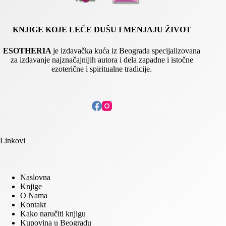
KNJIGE KOJE LEČE DUŠU I MENJAJU ŽIVOT
ESOTHERIA
je izdavačka kuća iz Beograda specijalizovana
za izdavanje najznačajnijih autora i dela zapadne i istočne
ezoterične i spiritualne tradicije.
Linkovi
Naslovna
Knjige
O Nama
Kontakt
Kako naručiti knjigu
Kupovina u Beogradu