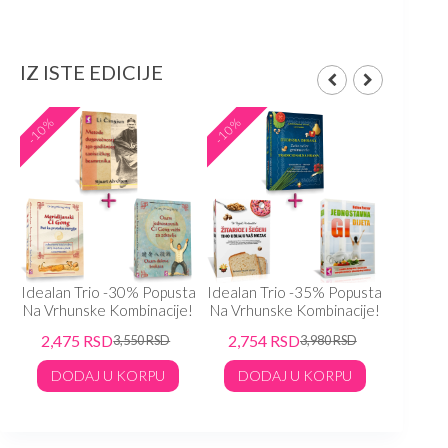
IZ ISTE EDICIJE
-10%
-10%
-10%
ta
Idealan Trio -30% Popusta
Idealan Trio -35% Popusta
Idealan
!
Na Vrhunske Kombinacije!
Na Vrhunske Kombinacije!
Na Vrhu
2,475
RSD
2,754
RSD
2,41
3,550
RSD
3,980
RSD
DODAJ U KORPU
DODAJ U KORPU
DO