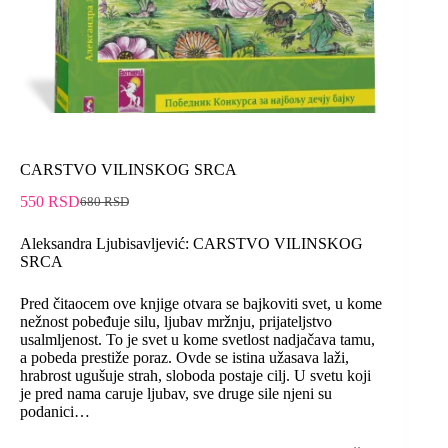
CARSTVO VILINSKOG SRCA
550
RSD
680
RSD
Aleksandra Ljubisavljević: CARSTVO VILINSKOG
SRCA
Pred čitaocem ove knjige otvara se bajkoviti svet, u kome
nežnost pobeđuje silu, ljubav mržnju, prijateljstvo
usalmljenost. To je svet u kome svetlost nadjačava tamu,
a pobeda prestiže poraz. Ovde se istina užasava laži,
hrabrost ugušuje strah, sloboda postaje cilj. U svetu koji
je pred nama caruje ljubav, sve druge sile njeni su
podanici…