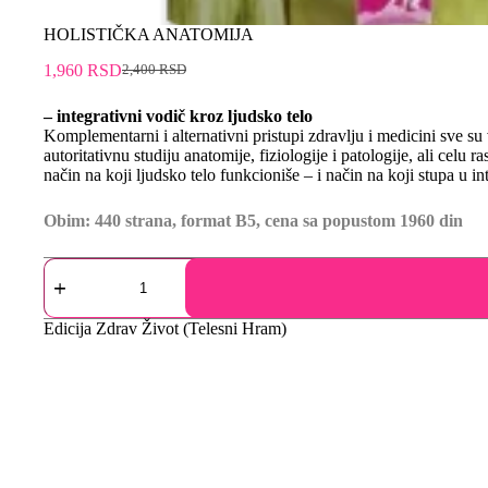
HOLISTIČKA ANATOMIJA
1,960
RSD
2,400
RSD
– integrativni vodič kroz ljudsko telo
Komplementarni i alternativni pristupi zdravlju i medicini sve su
autoritativnu studiju anatomije, fiziologije i patologije, ali celu 
način na koji ljudsko telo funkcioniše – i način na koji stupa u
Obim: 440 strana, format B5, cena sa popustom 1960 din
Edicija
Zdrav Život (Telesni Hram)