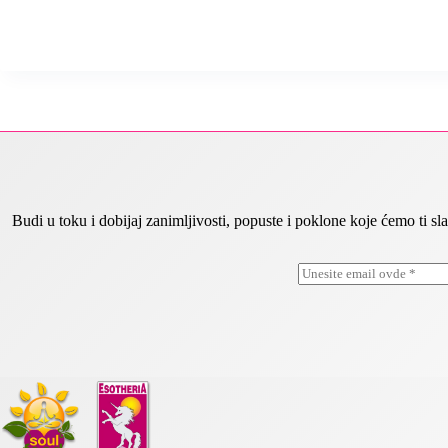
Budi u toku i dobijaj zanimljivosti, popuste i poklone koje ćemo ti
E
*
m
E
a
m
i
a
l
i
*
l
E
m
a
i
l