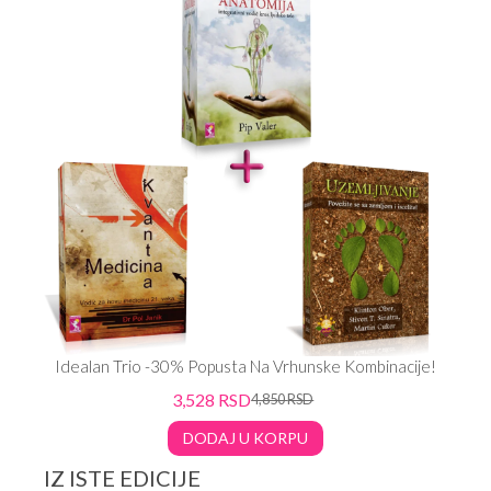
Idealan Trio -30% Popusta Na Vrhunske Kombinacije!
3,528
RSD
4,850
RSD
DODAJ U KORPU
IZ ISTE EDICIJE