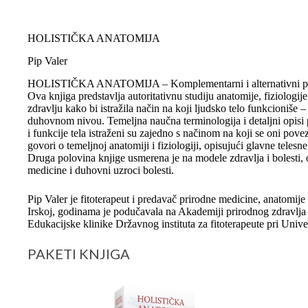
HOLISTIČKA ANATOMIJA
Pip Valer
HOLISTIČKA ANATOMIJA – Komplementarni i alternativni pristupi
Ova knjiga predstavlja autoritativnu studiju anatomije, fiziologije
zdravlju kako bi istražila način na koji ljudsko telo funkcioniše
duhovnom nivou. Temeljna naučna terminologija i detaljni opisi 
i funkcije tela istraženi su zajedno s načinom na koji se oni p
govori o temeljnoj anatomiji i fiziologiji, opisujući glavne teles
Druga polovina knjige usmerena je na modele zdravlja i bolesti, o
medicine i duhovni uzroci bolesti.
Pip Valer je fitoterapeut i predavač prirodne medicine, anatomije
Irskoj, godinama je podučavala na Akademiji prirodnog zdravlja
Edukacijske klinike Državnog instituta za fitoterapeute pri Univ
PAKETI KNJIGA