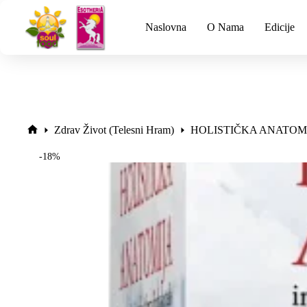
Naslovna
O Nama
Edicije
Zdrav Život (Telesni Hram)
HOLISTIČKA ANATOM
-18%