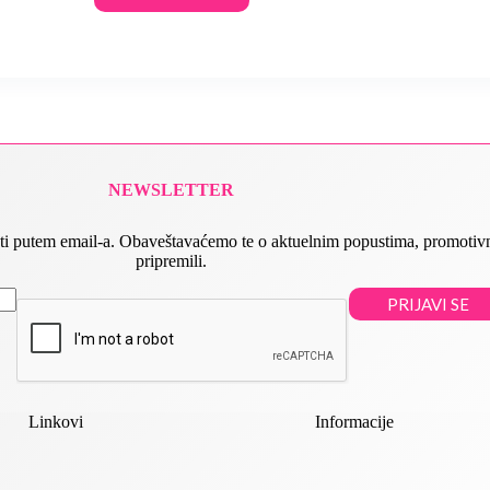
NEWSLETTER
 slati putem email-a. Obaveštavaćemo te o aktuelnim popustima, promot
pripremili.
PRIJAVI SE
Linkovi
Informacije