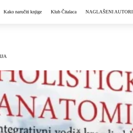
Kako naručiti knjige
Klub Čitalaca
NAGLAŠENI AUTORI
IJA