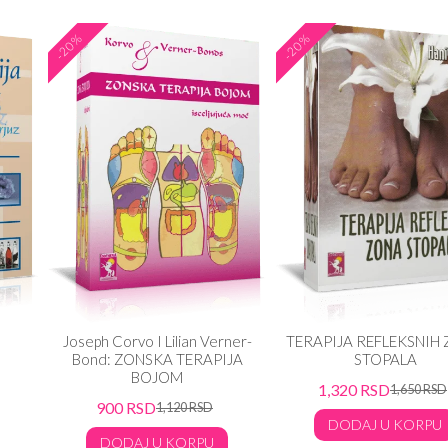
-20%
-20%
Joseph Corvo I Lilian Verner-
TERAPIJA REFLEKSNIH
Bond: ZONSKA TERAPIJA
STOPALA
BOJOM
1,320
RSD
1,650
RSD
900
RSD
1,120
RSD
DODAJ U KORPU
DODAJ U KORPU