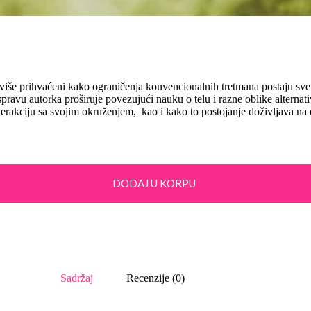
 više prihvaćeni kako ograničenja konvencionalnih tretmana postaju sve 
raspravu autorka proširuje povezujući nauku o telu i razne oblike alternati
 interakciju sa svojim okruženjem, kao i kako to postojanje doživljava
DODAJ U KORPU
Sadržaj
Recenzije (0)