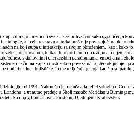
 zdravlju i medicini sve su više prihvaćeni kako ograničenja konvenc
 i patologije, ali celu raspravu autorka proširuje povezujući nauku o telu
 – i način na koji stupa u interakciju sa svojim okruženjem, kao i kako 
prožeti su neformalnim, katkad humorističnim opažanjima, činjenicama 
ovezuju/odnose s duhovnim i energetskim paradigmama, emocijama i ekol
ne sisteme i način na koji su međusobno povezani. Taj deo uključuje i pr
ne tradicionalne i holističke. Teme uključuju pitanja kao što su patolo
 i fiziologije od 1991. Nakon što je podučavala refleksologiju u Centru 
 u Londonu, a trenutno predaje u Školi masaže Meridian u Birmingemu. 
erzitetu Srednjeg Lancaširea u Prestonu, Ujedinjeno Kraljevstvo.