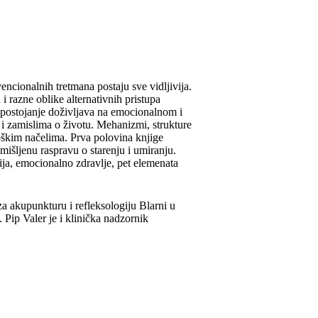
ionalnih tretmana postaju sve vidljivija.
 i razne oblike alternativnih pristupa
to postojanje doživljava na emocionalnom i
i zamislima o životu. Mehanizmi, strukture
oškim načelima. Prva polovina knjige
omišljenu raspravu o starenju i umiranju.
gija, emocionalno zdravlje, pet elemenata
za akupunkturu i refleksologiju Blarni u
Pip Valer je i klinička nadzornik