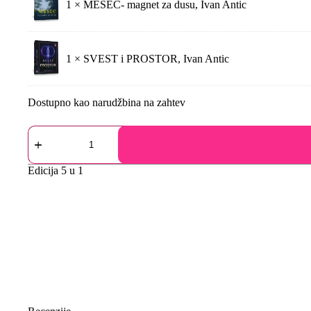
1 ×
MESEC- magnet za dusu, Ivan Antic
1 ×
SVEST i PROSTOR, Ivan Antic
Dostupno kao narudžbina na zahtev
Edicija
5 u 1