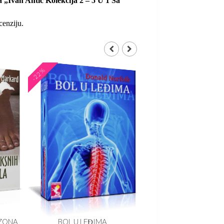
za „Ivan Antić Kolekcija 2 – 5 U 1 Sa
cenziju.
-22%
-21%
 ZONA
BOL U LEĐIMA
ŽIVETI DUŽE I OSEĆA