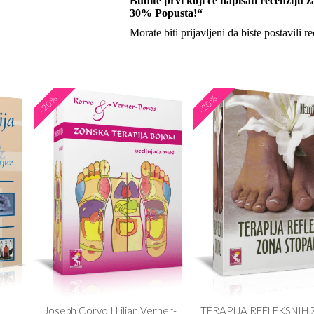
Budite prvi koji će napisati recenziju 
30% Popusta!“
Morate biti
prijavljeni
da biste postavili re
-20%
-20%
Joseph Corvo I Lilian Verner-
TERAPIJA REFLEKSNIH