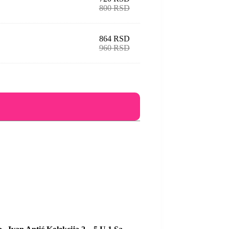
800
RSD
864
RSD
960
RSD