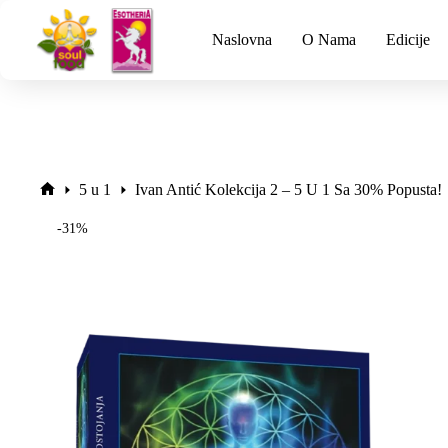
Naslovna
O Nama
Edicije
5 u 1
Ivan Antić Kolekcija 2 – 5 U 1 Sa 30% Popusta!
-31%