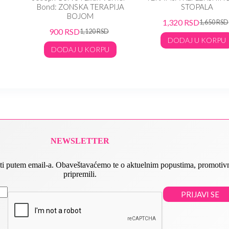
Bond: ZONSKA TERAPIJA
STOPALA
BOJOM
1,320
RSD
1,650
RSD
900
RSD
1,120
RSD
DODAJ U KORPU
DODAJ U KORPU
NEWSLETTER
 slati putem email-a. Obaveštavaćemo te o aktuelnim popustima, promot
pripremili.
PRIJAVI SE