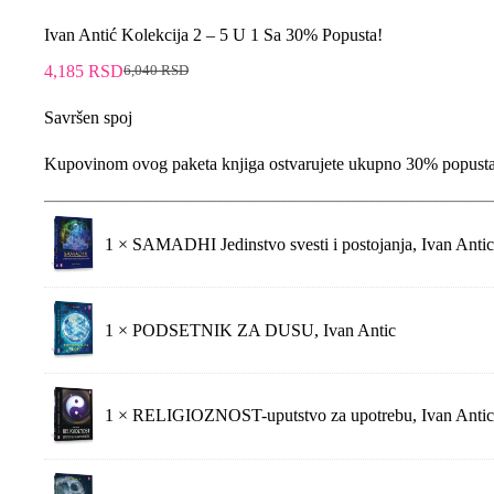
Ivan Antić Kolekcija 2 – 5 U 1 Sa 30% Popusta!
4,185
RSD
6,040
RSD
Savršen spoj
Kupovinom ovog paketa knjiga ostvarujete ukupno 30% popusta
1 ×
SAMADHI Jedinstvo svesti i postojanja, Ivan Antic
1 ×
PODSETNIK ZA DUSU, Ivan Antic
1 ×
RELIGIOZNOST-uputstvo za upotrebu, Ivan Antic