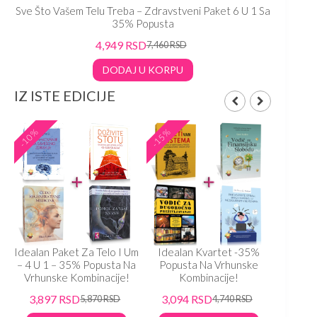
Sve Što Vašem Telu Treba – Zdravstveni Paket 6 U 1 Sa
35% Popusta
4,949
RSD
7,460
RSD
DODAJ U KORPU
IZ ISTE EDICIJE
-10%
-15%
-15%
Idealan Paket Za Telo I Um
Idealan Kvartet -35%
Ideal
– 4 U 1 – 35% Popusta Na
Popusta Na Vrhunske
Popu
Vrhunske Kombinacije!
Kombinacije!
K
3,897
RSD
3,094
RSD
3,33
5,870
RSD
4,740
RSD