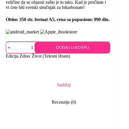
veličine da se objasni zašto je to tako. Kad je pročitate i
vi ćete biti svetski stručnjak za bikarbonate!
Obim: 350 str. format A5, cena sa popustom: 990
din.
DODAJ U KORPU
Edicija
Zdrav Život (Telesni Hram)
Sadržaj
Recenzije (0)