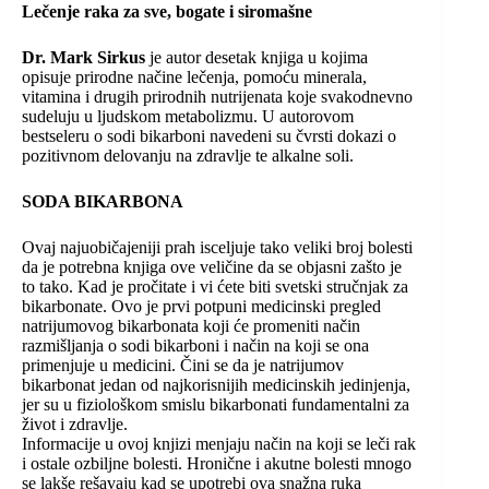
Lečenje raka za sve, bogate i siromašne
Dr. Mark Sirkus
je autor desetak knjiga u kojima
opisuje prirodne načine lečenja, pomoću minerala,
vitamina i drugih prirodnih nutrijenata koje svakodnevno
sudeluju u ljudskom metabolizmu. U autorovom
bestseleru o sodi bikarboni navedeni su čvrsti dokazi o
pozitivnom delovanju na zdravlje te alkalne soli.
SODA BIKARBONA
Ovaj najuobičajeniji prah isceljuje tako veliki broj bolesti
da je potrebna knjiga ove veličine da se objasni zašto je
to tako. Kad je pročitate i vi ćete biti svetski stručnjak za
bikarbonate. Ovo je prvi potpuni medicinski pregled
natrijumovog bikarbonata koji će promeniti način
razmišljanja o sodi bikarboni i način na koji se ona
primenjuje u medicini. Čini se da je natrijumov
bikarbonat jedan od najkorisnijih medicinskih jedinjenja,
jer su u fiziološkom smislu bikarbonati fundamentalni za
život i zdravlje.
Informacije u ovoj knjizi menjaju način na koji se leči rak
i ostale ozbiljne bolesti. Hronične i akutne bolesti mnogo
se lakše rešavaju kad se upotrebi ova snažna ruka