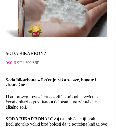
SODA BIKARBONA
990
RSD
1,300
RSD
Soda bikarbona – Lečenje raka za sve, bogate i
siromašne
U autorovom bestseleru o sodi bikarboni navedeni su
čvrsti dokazi o pozitivnom delovanju na zdravlje te
alkalne soli.
SODA BIKARBONA
! Ovaj najuobičajeniji prah
isceljuje tako veliki broj bolesti da je potrebna knjiga ove