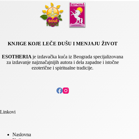
E
m
a
i
l
KNJIGE KOJE LEČE DUŠU I MENJAJU ŽIVOT
ESOTHERIA
je izdavačka kuća iz Beograda specijalizovana
za izdavanje najznačajnijih autora i dela zapadne i istočne
ezoterične i spiritualne tradicije.
Linkovi
Naslovna