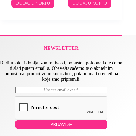
DODAJ U KORPU
DODAJ U KORPU
DO
NEWSLETTER
Budi u toku i dobijaj zanimljivosti, popuste i poklone koje ćemo
ti slati putem email-a. Obaveštavaćemo te o aktuelnim
popustima, promotivnim kodovima, poklonima i novitetima
koje smo pripremili.
E
E
m
m
a
a
i
i
l
l
*
E
m
PRIJAVI SE
a
i
l