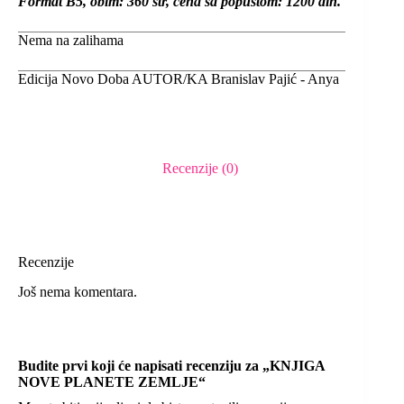
Format B5, obim: 360 str, cena sa popustom: 1200 din.
Nema na zalihama
Edicija
Novo Doba
AUTOR/KA
Branislav Pajić - Anya
Recenzije (0)
Recenzije
Još nema komentara.
Budite prvi koji će napisati recenziju za „KNJIGA
NOVE PLANETE ZEMLJE“