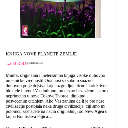
KNJIGA NOVE PLANETE ZEMLJE
1,200
RSD
1,500
RSD
Mudra, originalna i inetersantna knjiga visoke duhovno-
umetnicke vrednosti! Ona nosi sa sobom snazno
duhovno polje dejstva koje razgradjuje licne i kolektivne
blokade i uvodi Vas intimno, prenezno bezazleno i skoro
neprimetno u nove Tokove Tvorca, direktno ,
posvecenim citanjem. Ako Vas zanima da li je pre nase
civilizacije postojala neka druga civilizacija, ciji smo mi
potomci, saznacete na nacin originalniiji od New Agea u
knjizi Branislava Pajica…