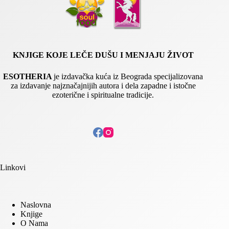
a
i
l
KNJIGE KOJE LEČE DUŠU I MENJAJU ŽIVOT
ESOTHERIA
je izdavačka kuća iz Beograda specijalizovana
za izdavanje najznačajnijih autora i dela zapadne i istočne
ezoterične i spiritualne tradicije.
Linkovi
Naslovna
Knjige
O Nama