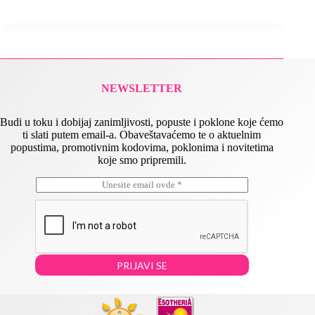
NEWSLETTER
Budi u toku i dobijaj zanimljivosti, popuste i poklone koje ćemo
ti slati putem email-a. Obaveštavaćemo te o aktuelnim
popustima, promotivnim kodovima, poklonima i novitetima
koje smo pripremili.
E
E
m
m
a
a
i
i
l
l
*
E
m
PRIJAVI SE
a
i
l
E
m