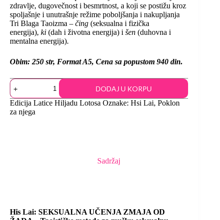
zdravlje, dugovečnost i besmrtnost, a koji se postižu kroz
spoljašnje i unutrašnje režime poboljšanja i nakupljanja
Tri Blaga Taoizma –
čing
(seksualna i fizička
energija),
ki
(dah i životna energija) i
šen
(duhovna i
mentalna energija).
Obim: 250 str, Format A5, Cena sa popustom 940 din.
DODAJ U KORPU
Edicija
Latice Hiljadu Lotosa
Oznake:
Hsi Lai
,
Poklon
za njega
Sadržaj
His Lai: SEKSUALNA UČENJA ZMAJA OD