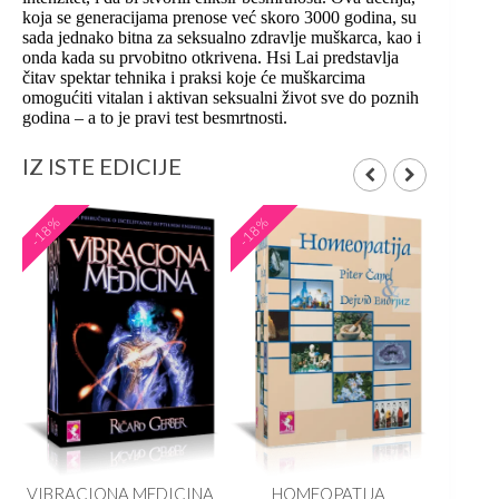
koja se generacijama prenose već skoro 3000 godina, su
sada jednako bitna za seksualno zdravlje muškarca, kao i
onda kada su prvobitno otkrivena. Hsi Lai predstavlja
čitav spektar tehnika i praksi koje će muškarcima
omogućiti vitalan i aktivan seksualni život sve do poznih
godina – a to je pravi test besmrtnosti.
IZ ISTE EDICIJE
-18%
-18%
-20%
rd
VIBRACIONA MEDICINA
HOMEOPATIJA
Josep