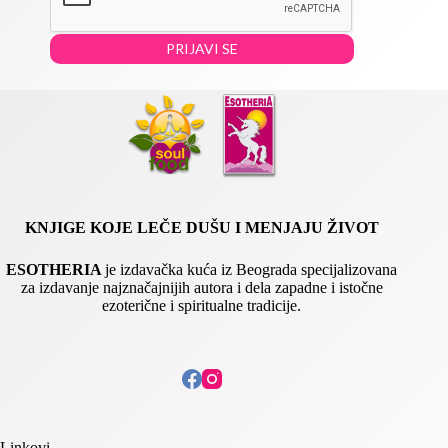
*
l
E
PRIJAVI SE
m
a
i
l
KNJIGE KOJE LEČE DUŠU I MENJAJU ŽIVOT
ESOTHERIA
je izdavačka kuća iz Beograda specijalizovana
za izdavanje najznačajnijih autora i dela zapadne i istočne
ezoterične i spiritualne tradicije.
Linkovi