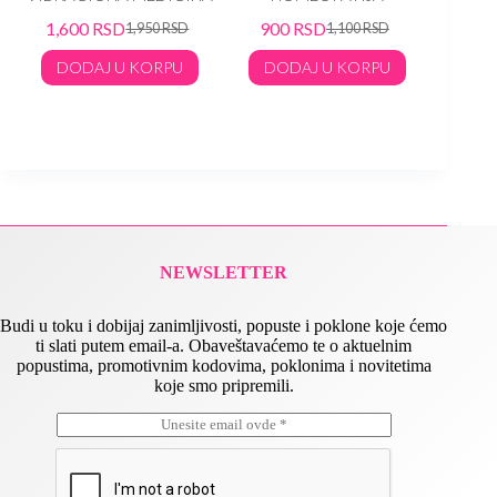
Verne
1,600
RSD
900
RSD
1,950
RSD
1,100
RSD
TER
DODAJ U KORPU
DODAJ U KORPU
90
DO
NEWSLETTER
Budi u toku i dobijaj zanimljivosti, popuste i poklone koje ćemo
ti slati putem email-a. Obaveštavaćemo te o aktuelnim
popustima, promotivnim kodovima, poklonima i novitetima
koje smo pripremili.
E
*
m
E
a
m
i
a
l
i