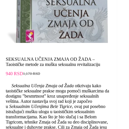
SEKSUALNA UČENJA ZMAJA OD ŽADA –
Taoističke metode za mušku seksualnu revitalizaciju
940
RSD
1,170
RSD
Seksualna Učenja Zmaja od Žada
otkrivaju kako
taoističke seksualne prakse mogu pomoći muškarcima da
dostignu ”besmrtnost” kroz unapređenje seksualnih
veština. Autor nastavlja svoj rad koji je započeo
u
Seksualnim Učenjima Bele Tigrice
, ovaj put posebno
istražujući mušku ulogu u taoističkim seksualnim
transformacijama. Kao što je bio slučaj i sa Belom
Tigricom, tehnike Zmaja od Žada su deo disciplinovane,
seksualne i duhovne prakse. Cilj za Zmaja od Žada jesu