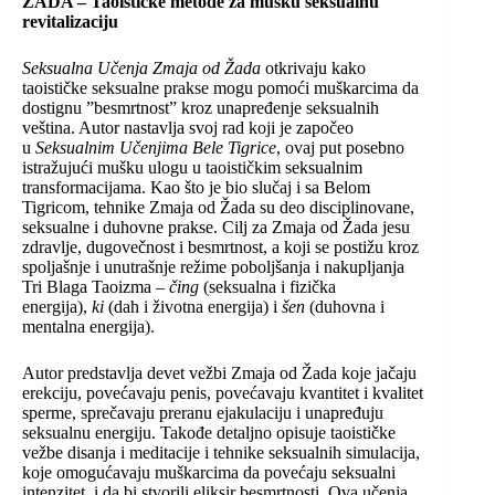
ŽADA – Taoističke metode za mušku seksualnu
revitalizaciju
Seksualna Učenja Zmaja od Žada
otkrivaju kako
taoističke seksualne prakse mogu pomoći muškarcima da
dostignu ”besmrtnost” kroz unapređenje seksualnih
veština. Autor nastavlja svoj rad koji je započeo
u
Seksualnim Učenjima Bele Tigrice
, ovaj put posebno
istražujući mušku ulogu u taoističkim seksualnim
transformacijama. Kao što je bio slučaj i sa Belom
Tigricom, tehnike Zmaja od Žada su deo disciplinovane,
seksualne i duhovne prakse. Cilj za Zmaja od Žada jesu
zdravlje, dugovečnost i besmrtnost, a koji se postižu kroz
spoljašnje i unutrašnje režime poboljšanja i nakupljanja
Tri Blaga Taoizma –
čing
(seksualna i fizička
energija),
ki
(dah i životna energija) i
šen
(duhovna i
mentalna energija).
Autor predstavlja devet vežbi Zmaja od Žada koje jačaju
erekciju, povećavaju penis, povećavaju kvantitet i kvalitet
sperme, sprečavaju preranu ejakulaciju i unapređuju
seksualnu energiju. Takođe detaljno opisuje taoističke
vežbe disanja i meditacije i tehnike seksualnih simulacija,
koje omogućavaju muškarcima da povećaju seksualni
intenzitet, i da bi stvorili eliksir besmrtnosti. Ova učenja,