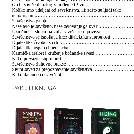
Greh: savršeni razlog za rođenje i život ………………………
Koliko smo udaljeni od savršenstva, ili: zašto su ljudi tako
nenormalni ………………………………………………………
Savršenstvo patnje ……………………………………………
Naše telo je savršeno, naše delovanje ga kvari ………………
Uzročnost i slobodna volja savršeno su povezani ……………….
Savršenstvo se ispoljava kroz dijalektiku suprotnosti …………. 
Dijalektika života i smrti ………………………………………
Dijalektika uspeha i neuspeha ………………………………
Karmička zrelost i kruženje božanske svesti ……………………
Kako prevazići suprotnosti …………………………………
Savršenstvo duhovne prakse ………………………………
Šivini saveti za prepoznavanje savršenstva ……………………
Kako da budemo savršeni …………………………………
PAKETI KNJIGA