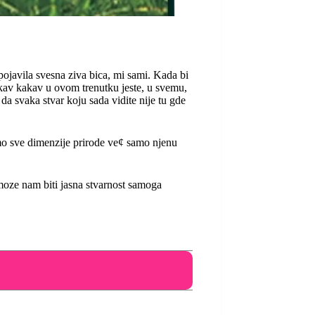
ojavila svesna ziva bica, mi sami. Kada bi
kav kakav u ovom trenutku jeste, u svemu,
, da svaka stvar koju sada vidite nije tu gde
mo sve dimenzije prirode ve¢ samo njenu
moze nam biti jasna stvarnost samoga