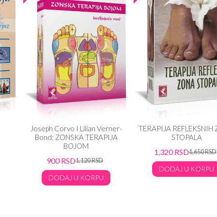
Joseph Corvo I Lilian Verner-
TERAPIJA REFLEKSNIH
Bond: ZONSKA TERAPIJA
STOPALA
BOJOM
1,320
RSD
1,650
RSD
900
RSD
1,120
RSD
DODAJ U KORPU
DODAJ U KORPU