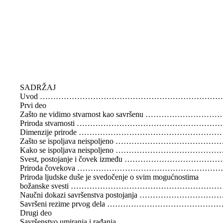
SADRŽAJ
Uvod ………………………………………………………………
Prvi deo
Zašto ne vidimo stvarnost kao savršenu ……………………
Priroda stvarnosti …………………………………………
Dimenzije prirode ……………………………………………
Zašto se ispoljava neispoljeno ………………………………
Kako se ispoljava neispoljeno ……………………………
Svest, postojanje i čovek između ……………………………
Priroda čovekova ……………………………………………
Priroda ljudske duše je svedočenje o svim mogućnostima
božanske svesti ………………………………………………
Naučni dokazi savršenstva postojanja …………………………
Savršeni rezime prvog dela …………………………………
Drugi deo
Savršenstvo umiranja i rađanja ………………………………