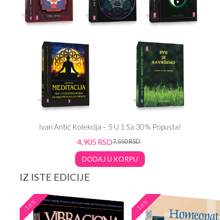
Ivan Antić Kolekcija – 5 U 1 Sa 30% Popusta!
4,905
RSD
7,550
RSD
DODAJ U KORPU
IZ ISTE EDICIJE
-18%
-18%