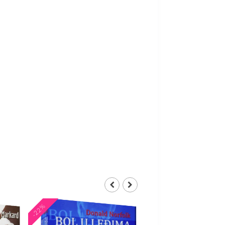
-22%
-21%