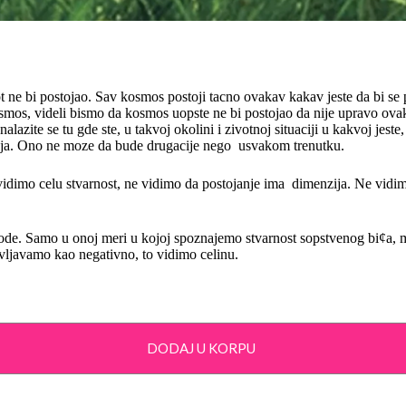
e bi postojao. Sav kosmos postoji tacno ovakav kakav jeste da bi se p
smos, videli bismo da kosmos uopste ne bi postojao da nije upravo ova
nalazite se tu gde ste, u takvoj okolini i zivotnoj situaciji u kakvoj jeste
janja. Ono ne moze da bude drugacije nego usvakom trenutku.
 vidimo celu stvarnost, ne vidimo da postojanje ima dimenzija. Ne vidi
ode. Samo u onoj meri u kojoj spoznajemo stvarnost sopstvenog bi¢a, 
vljavamo kao negativno, to vidimo celinu.
DODAJ U KORPU