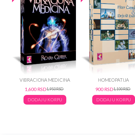
rd
VIBRACIONA MEDICINA
HOMEOPATIJA
in
1,600
RSD
900
RSD
1,950
RSD
1,100
RSD
DODAJ U KORPU
DODAJ U KORPU