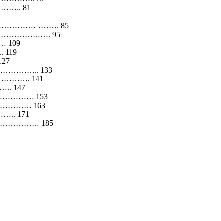
……….. 81
…………………. 85
…………………. 95
…… 109
. 119
127
…………….. 133
……………. 141
….. 147
……………… 153
……………… 163
…….. 171
………………… 185