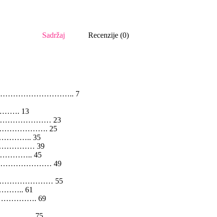
Sadržaj
Recenzije (0)
…………………….. 7
…………. 13
……………………… 23
…………………. 25
…………….. 35
………………… 39
…………….. 45
…………………… 49
…………………… 55
……….. 61
………………. 69
…………….. 75