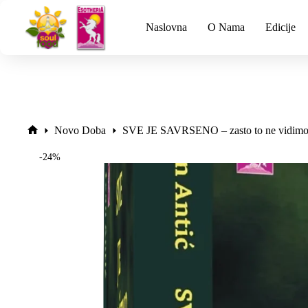
Naslovna
O Nama
Edicije
Novo Doba
SVE JE SAVRSENO – zasto to ne vidimo,
-24%