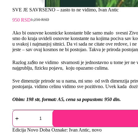
SVE JE SAVRSENO – zasto to ne vidimo, Ivan Antic
950
RSD
1,250
RSD
Ako bi osnovne kosmicke konstante bile samo malo svesni Zivot n
smo do kraja uvideli osnovne konstante na kojima pociva sav ko
u svakoj i najmanjoj sitnici. Da vi sada ne citate ove redove, i ne 
jeste – sav ovaj kosmos ne bi postojao. Takva je priroda posto
Razlog za$to ne vidimo stvarnosti je jednostavno u tome jer ne
najgrublju, fizicku pojavu, koju opazamo culima.
Sve dimenzije prirode su u nama, mi smo od svih dimenzija prir
postojanja. vidimo celinu vidimo sve pozitivno. Uvek kada dozi
Obim: 198 str, format: A5, cena sa popustom: 950 din.
Edicija
Novo Doba
Oznake:
Ivan Antic
,
novo